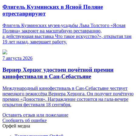
Флигель Кузминских в Ясной Поляне
отреставрируют
Флигель Кузминских музея-усадьбы Льва Толстого «Ясная
Поляна» закроют на масштабную реставрацию,
а действующая выставка Что такое искусство?», открытая там
19 лет назад, завершает работу.
7 августа 2026
Вернер Херцог удостоен почётной премии
кинофестиваля в Сан-Себастьяне
Международный кинофестиваль в Сан-Себастьяне чествует
немецкого режиссёра Вернера Херцога. Он получит почётную
премию «Доностия». Награждение состоится на гала-вечере
открытия фестиваля 18 сентября.
Оставить отзыв или пожелание
Сообщить об ошибке
Орфей медиа