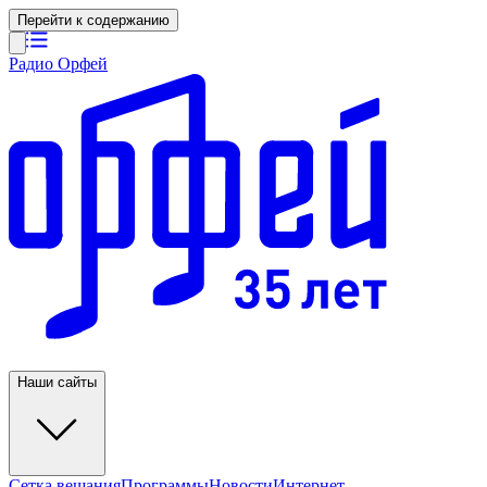
Перейти к содержанию
Радио Орфей
Наши сайты
Сетка вещания
Программы
Новости
Интернет-