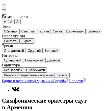
Размер шрифта
А
A
A
Тема
Обычная
Светлая
Темная
Синяя
Коричневая
Зеленая
Изображения
Показать
Скрыть
Трекинг
Стандартный
Средний
Большой
Интервал
Одинарный
Полуторный
Двойной
Гарнитура
Без засечек
С засечками
Вернуть стандартные настройки
Скрыть
Радио классической музыки «Орфей»
Новости
Симфонические оркестры едут
в Армению