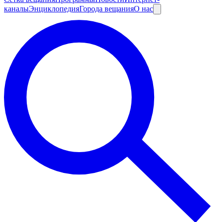
каналы
Энциклопедия
Города вещания
О нас