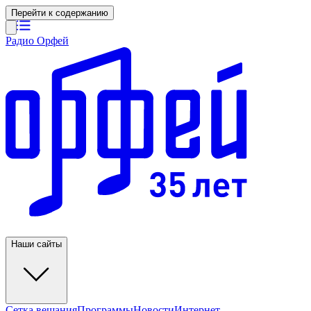
Перейти к содержанию
Радио Орфей
Наши сайты
Сетка вещания
Программы
Новости
Интернет-