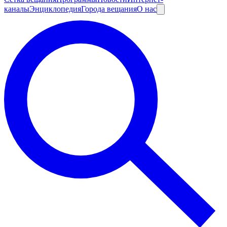
каналы
Энциклопедия
Города вещания
О нас