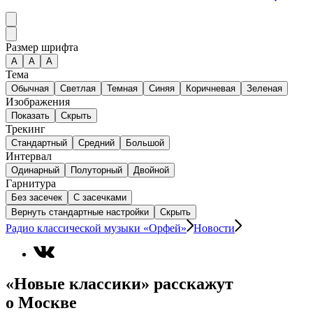
Размер шрифта
А
A
A
Тема
Обычная
Светлая
Темная
Синяя
Коричневая
Зеленая
Изображения
Показать
Скрыть
Трекинг
Стандартный
Средний
Большой
Интервал
Одинарный
Полуторный
Двойной
Гарнитура
Без засечек
С засечками
Вернуть стандартные настройки
Скрыть
Радио классической музыки «Орфей»
Новости
«Новые классики» расскажут
о Москве