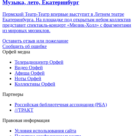
Музыка, лето, Екатеринбург
Пермский Театр-Театр впервые выступит в Летнем театре
Екатеринбурга. На площадке под открытым небом коллектив
представит спектакль-концерт «Мюзик-Холл» с фрагментами
из мировых мюзиклов.
Оставить отзыв или пожелание
Сообщить об ошибке
Орфей медиа
Телерадиоцентр Орфей
Видео Орфей
Афиша Орфей
Ноты Орфей
Коллективы Орфей
Партнеры
Российская библиотечная ассоциация (РБА)
///ТРАКТ
Правовая информация
Условия использования сайта