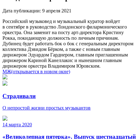
Дата публикации:
9 апреля 2021
Российский музыковед и музыкальный куратор войдет
в сентябре в руководство Лондонского филармонического
оркестра. Она заменит на посту арт-директора Кристину
Рокка, покидающую должность по личным причинам.
Дубинец будет работать бок о бок с генеральным директором
коллектива Дэвидом Бёрком, а также с новым главным
дирижером Эдуардом Гарднером, главным приглашенным
дирижером Кариной Канеллакис и нынешним главным
дирижером оркестра Владимиром Юровским.
МЖ
(открывается в новом окне)
Страдивали
О непростой жизни простых музыкантов
14 марта 2020
«Великолепная пятерка». Выпуск шестнадцатый