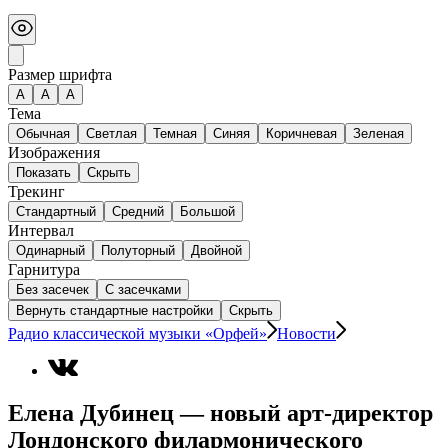
Размер шрифта
А
A
A
Тема
Обычная
Светлая
Темная
Синяя
Коричневая
Зеленая
Изображения
Показать
Скрыть
Трекинг
Стандартный
Средний
Большой
Интервал
Одинарный
Полуторный
Двойной
Гарнитура
Без засечек
С засечками
Вернуть стандартные настройки
Скрыть
Радио классической музыки «Орфей»
Новости
Елена Дубинец — новый арт-директор
Лондонского филармонического