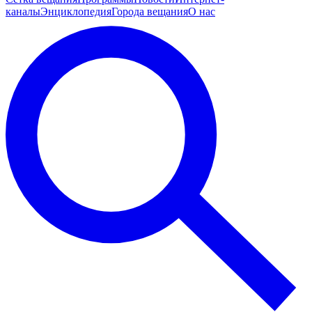
каналы
Энциклопедия
Города вещания
О нас