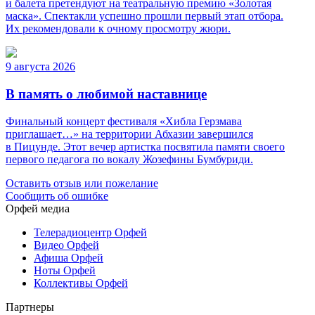
и балета претендуют на театральную премию «Золотая
маска». Спектакли успешно прошли первый этап отбора.
Их рекомендовали к очному просмотру жюри.
9 августа 2026
В память о любимой наставнице
Финальный концерт фестиваля «Хибла Герзмава
приглашает…» на территории Абхазии завершился
в Пицунде. Этот вечер артистка посвятила памяти своего
первого педагога по вокалу Жозефины Бумбуриди.
Оставить отзыв или пожелание
Сообщить об ошибке
Орфей медиа
Телерадиоцентр Орфей
Видео Орфей
Афиша Орфей
Ноты Орфей
Коллективы Орфей
Партнеры