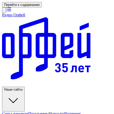
Перейти к содержанию
Радио Орфей
Наши сайты
Сетка вещания
Программы
Новости
Интернет-