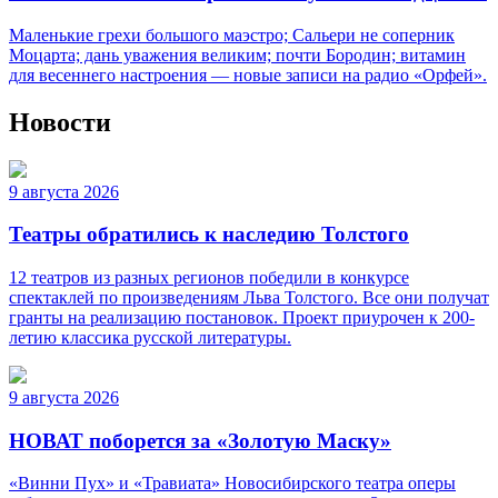
Маленькие грехи большого маэстро; Сальери не соперник
Моцарта; дань уважения великим; почти Бородин; витамин
для весеннего настроения — новые записи на радио «Орфей».
Новости
9 августа 2026
Театры обратились к наследию Толстого
12 театров из разных регионов победили в конкурсе
спектаклей по произведениям Льва Толстого. Все они получат
гранты на реализацию постановок. Проект приурочен к 200-
летию классика русской литературы.
9 августа 2026
НОВАТ поборется за «Золотую Маску»
«Винни Пух» и «Травиата» Новосибирского театра оперы