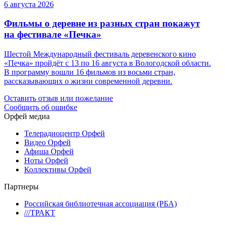
6 августа 2026
Фильмы о деревне из разных стран покажут
на фестивале «Печка»
Шестой Международный фестиваль деревенского кино
«Печка» пройдёт с 13 по 16 августа в Вологодской области.
В программу вошли 16 фильмов из восьми стран,
рассказывающих о жизни современной деревни.
Оставить отзыв или пожелание
Сообщить об ошибке
Орфей медиа
Телерадиоцентр Орфей
Видео Орфей
Афиша Орфей
Ноты Орфей
Коллективы Орфей
Партнеры
Российская библиотечная ассоциация (РБА)
///ТРАКТ