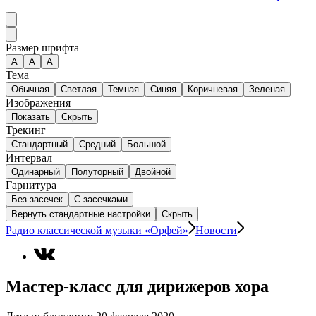
Размер шрифта
А
A
A
Тема
Обычная
Светлая
Темная
Синяя
Коричневая
Зеленая
Изображения
Показать
Скрыть
Трекинг
Стандартный
Средний
Большой
Интервал
Одинарный
Полуторный
Двойной
Гарнитура
Без засечек
С засечками
Вернуть стандартные настройки
Скрыть
Радио классической музыки «Орфей»
Новости
Мастер-класс для дирижеров хора