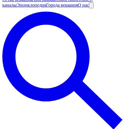
каналы
Энциклопедия
Города вещания
О нас