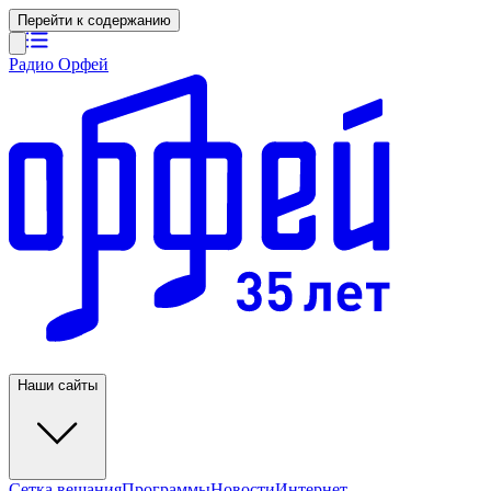
Перейти к содержанию
Радио Орфей
Наши сайты
Сетка вещания
Программы
Новости
Интернет-