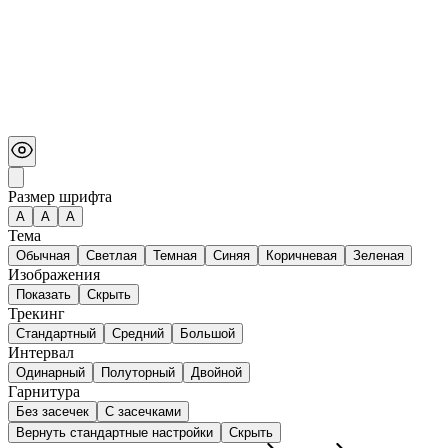
Размер шрифта
А
A
A
Тема
Обычная
Светлая
Темная
Синяя
Коричневая
Зеленая
Изображения
Показать
Скрыть
Трекинг
Стандартный
Средний
Большой
Интервал
Одинарный
Полуторный
Двойной
Гарнитура
Без засечек
С засечками
Вернуть стандартные настройки
Скрыть