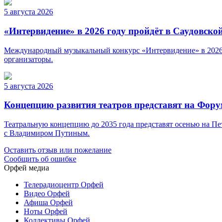
5 августа 2026
«Интервидение» в 2026 году пройдёт в Саудовско
Международный музыкальный конкурс «Интервидение» в 2026 г
организаторы.
5 августа 2026
Концепцию развития театров представят на Фор
Театральную концепцию до 2035 года представят осенью на Пе
с Владимиром Путиным.
Оставить отзыв или пожелание
Сообщить об ошибке
Орфей медиа
Телерадиоцентр Орфей
Видео Орфей
Афиша Орфей
Ноты Орфей
Коллективы Орфей