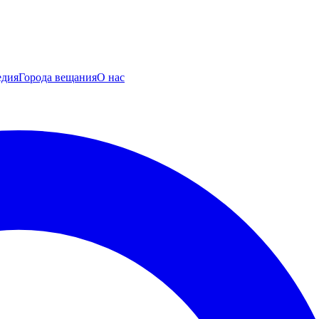
едия
Города вещания
О нас