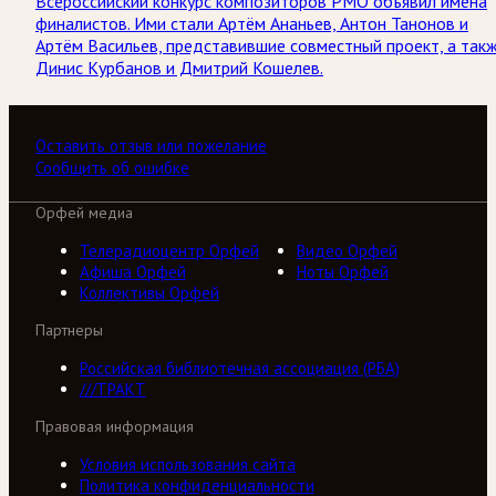
Всероссийский конкурс композиторов РМО объявил имена
финалистов. Ими стали Артём Ананьев, Антон Танонов и
Артём Васильев, представившие совместный проект, а так
Динис Курбанов и Дмитрий Кошелев.
Оставить отзыв или пожелание
Сообщить об ошибке
Орфей медиа
Телерадиоцентр Орфей
Видео Орфей
Афиша Орфей
Ноты Орфей
Коллективы Орфей
Партнеры
Российская библиотечная ассоциация (РБА)
///ТРАКТ
Правовая информация
Условия использования сайта
Политика конфиденциальности