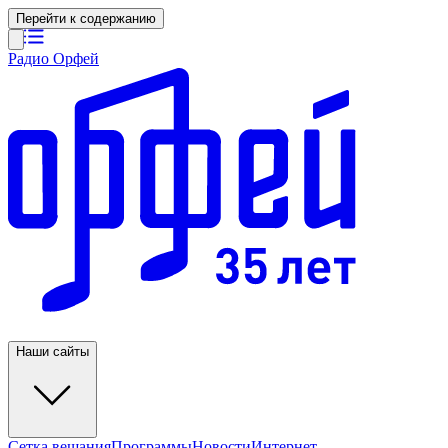
Перейти к содержанию
Радио Орфей
Наши сайты
Сетка вещания
Программы
Новости
Интернет-