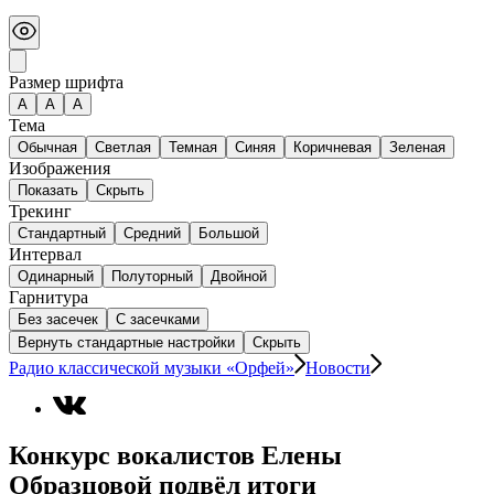
Размер шрифта
А
A
A
Тема
Обычная
Светлая
Темная
Синяя
Коричневая
Зеленая
Изображения
Показать
Скрыть
Трекинг
Стандартный
Средний
Большой
Интервал
Одинарный
Полуторный
Двойной
Гарнитура
Без засечек
С засечками
Вернуть стандартные настройки
Скрыть
Радио классической музыки «Орфей»
Новости
Конкурс вокалистов Елены
Образцовой подвёл итоги