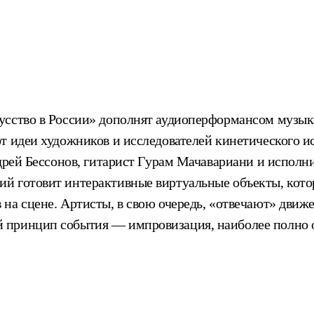
усство в России» дополнят аудиоперформансом музык
ют идеи художников и исследователей кинетического 
ндрей Бессонов, гитарист Гурам Мачавариани и исполн
й готовит интерактивные виртуальные объекты, кото
на сцене. Артисты, в свою очередь, «отвечают» дви
й принцип события — импровизация, наиболее полно