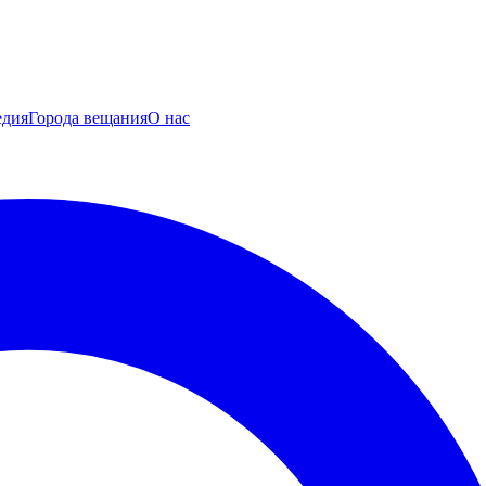
едия
Города вещания
О нас