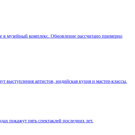
ие в музейный комплекс. Обновление рассчитано примерно
дут выступления артистов, индийская кухня и мастер-классы.
одах покажут пять спектаклей последних лет.