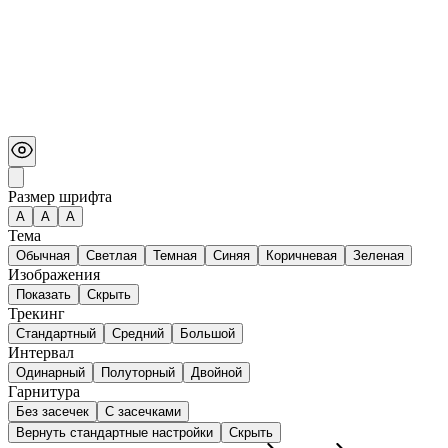
Размер шрифта
А
A
A
Тема
Обычная
Светлая
Темная
Синяя
Коричневая
Зеленая
Изображения
Показать
Скрыть
Трекинг
Стандартный
Средний
Большой
Интервал
Одинарный
Полуторный
Двойной
Гарнитура
Без засечек
С засечками
Вернуть стандартные настройки
Скрыть