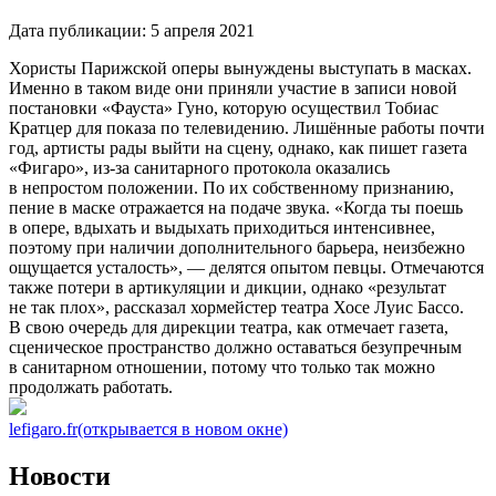
Дата публикации:
5 апреля 2021
Хористы Парижской оперы вынуждены выступать в масках.
Именно в таком виде они приняли участие в записи новой
постановки «Фауста» Гуно, которую осуществил Тобиас
Кратцер для показа по телевидению. Лишённые работы почти
год, артисты рады выйти на сцену, однако, как пишет газета
«Фигаро», из-за санитарного протокола оказались
в непростом положении. По их собственному признанию,
пение в маске отражается на подаче звука. «Когда ты поешь
в опере, вдыхать и выдыхать приходиться интенсивнее,
поэтому при наличии дополнительного барьера, неизбежно
ощущается усталость», — делятся опытом певцы. Отмечаются
также потери в артикуляции и дикции, однако «результат
не так плох», рассказал хормейстер театра Хосе Луис Бассо.
В свою очередь для дирекции театра, как отмечает газета,
сценическое пространство должно оставаться безупречным
в санитарном отношении, потому что только так можно
продолжать работать.
lefigaro.fr
(открывается в новом окне)
Новости