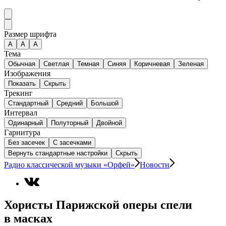
Размер шрифта
А
A
A
Тема
Обычная
Светлая
Темная
Синяя
Коричневая
Зеленая
Изображения
Показать
Скрыть
Трекинг
Стандартный
Средний
Большой
Интервал
Одинарный
Полуторный
Двойной
Гарнитура
Без засечек
С засечками
Вернуть стандартные настройки
Скрыть
Радио классической музыки «Орфей»
Новости
Хористы Парижской оперы спели
в масках