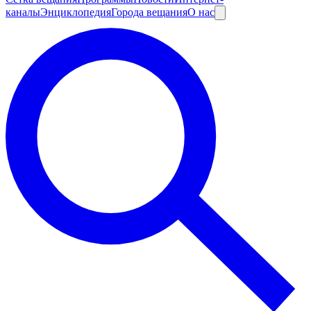
каналы
Энциклопедия
Города вещания
О нас