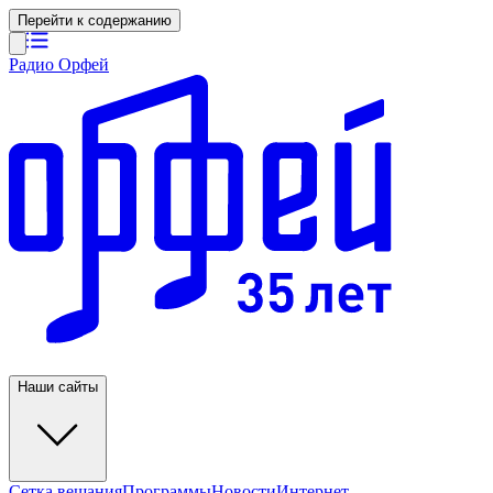
Перейти к содержанию
Радио Орфей
Наши сайты
Сетка вещания
Программы
Новости
Интернет-