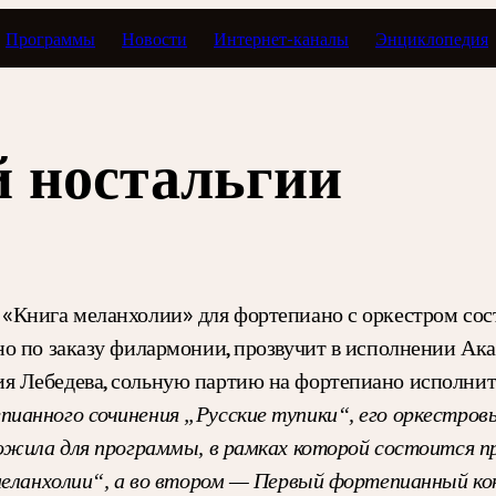
Программы
Новости
Интернет-каналы
Энциклопедия
й ностальгии
«Книга меланхолии» для фортепиано с оркестром сос
но по заказу филармонии, прозвучит в исполнении Ак
 Лебедева, сольную партию на фортепиано исполнит с
ианного сочинения „Русские тупики“, его оркестро
ожила для программы, в рамках которой состоится п
 меланхолии“, а во втором — Первый фортепианный ко