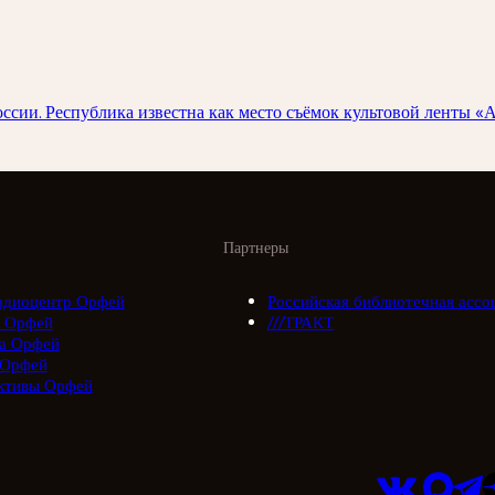
и. Республика известна как место съёмок культовой ленты «А з
Партнеры
адиоцентр Орфей
Российская библиотечная ассо
 Орфей
///ТРАКТ
а Орфей
 Орфей
ктивы Орфей