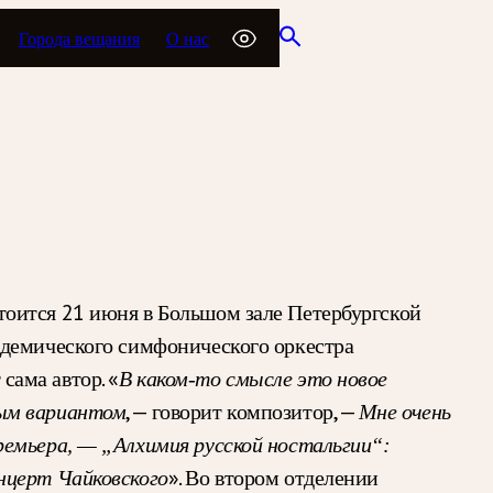
Города вещания
О нас
тоится 21 июня в Большом зале Петербургской
адемического симфонического оркестра
ама автор. «
В каком-то смысле это новое
, — говорит композитор, —
вым вариантом
Мне очень
ремьера, — „Алхимия русской ностальгии“:
». Во втором отделении
нцерт Чайковского