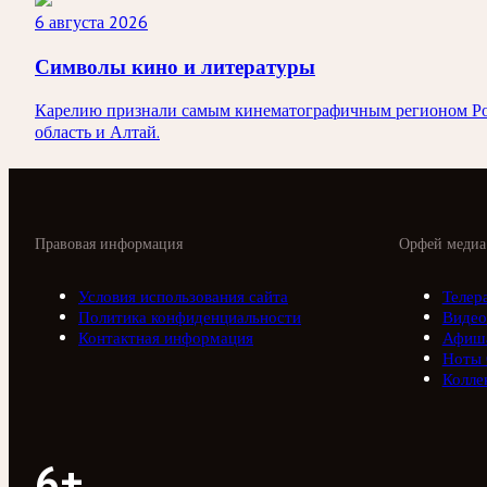
6 августа 2026
Символы кино и литературы
Карелию признали самым кинематографичным регионом Росси
область и Алтай.
Правовая информация
Орфей медиа
Условия использования сайта
Телер
Политика конфиденциальности
Видео
Контактная информация
Афиш
Ноты
Колле
6+