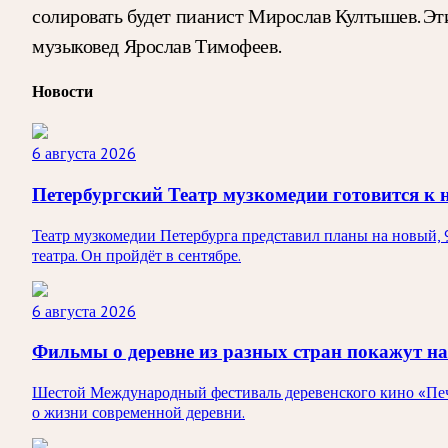
солировать будет пианист Мирослав Култышев. Эт
музыковед Ярослав Тимофеев.
Новости
6 августа 2026
Петербургский Театр музкомедии готовится к 
Театр музкомедии Петербурга представил планы на новый, 
театра. Он пройдёт в сентябре.
6 августа 2026
Фильмы о деревне из разных стран покажут на
Шестой Международный фестиваль деревенского кино «Печк
о жизни современной деревни.