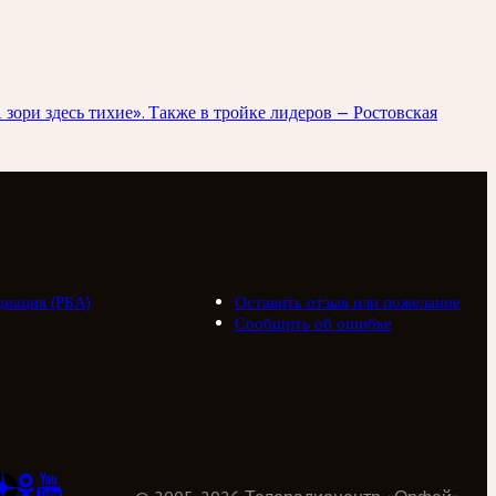
ори здесь тихие». Также в тройке лидеров — Ростовская
циация (РБА)
Оставить отзыв или пожелание
Сообщить об ошибке