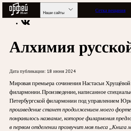
Радио Орфей
Сетка вещания
Радио классической музыки «Орфей»
Новости
Наши сайты
Алхимия русско
Дата публикации:
18 июня 2024
Мировая премьера сочинения Настасьи Хрущёвой 
филармонии. Произведение, написанное специаль
Петербургской филармонии под управлением Юрия
произведение станет продолжением моего фортеп
понравилось название, которое филармония предл
в первом отделении прозвучит моя пьеса „Книга