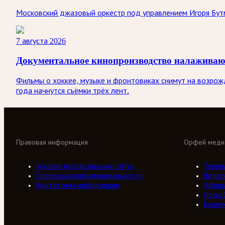
Московский джазовый оркестр под управлением Игоря Бутм
7 августа 2026
Документальное кинопроизводство налаживаю
Фильмы о хоккее, музыке и фронтовиках снимут на возро
года начнутся съёмки трёх лент.
Правовая информация
Орфей меди
Условия использования сайта
Телер
Политика конфиденциальности
Видео
Контактная информация
Афиш
Ноты 
Колле