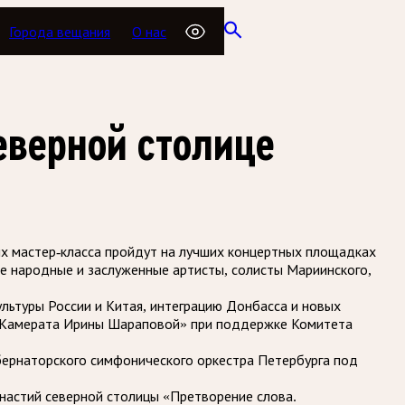
Города вещания
О нас
еверной столице
ых мастер-класса пройдут на лучших концертных площадках
ие народные и заслуженные артисты, солисты Мариинского,
ультуры России и Китая, интеграцию Донбасса и новых
д «Камерата Ирины Шараповой» при поддержке Комитета
убернаторского симфонического оркестра Петербурга под
инастий северной столицы «Претворение слова.