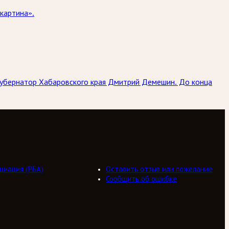
картина».
губернатор Хабаровского края Дмитрий Демешин. До конца
циация (РБА)
Оставить отзыв или пожелание
Сообщить об ошибке