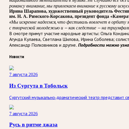
романсу внимание, мы привлекаем внимание к русскому искус
Ирина Шарапова, художественный руководитель Фестива
им. Н. А. Римского-Корсакова, президент фонда «Каме
«Мы искренне надеемся, что фестиваль вовлечет в орбиту
с творческой молодежью и — как следствие — на триумфаль
В смотре примут участие народные артисты: Ольга Кондин
Агунда Кулаева, Светлана Шилова, Ирина Соболева; солис
Александр Полковников и другие.
Подробности можно узн
Новости
7 августа 2026
Из Сургута в Тобольск
Сургутский музыкально-драматический театр представит св
7 августа 2026
Русь в ритме джаза