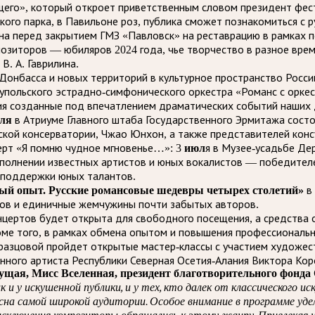
щего», который откроет приветственным словом президент фес
го парка, в Павильоне роз, публика сможет познакомиться с р
на перед закрытием ГМЗ «Павловск» на реставрацию в рамках п
зиторов — юбиляров 2024 года, чье творчество в разное врем
 В. А. Гаврилина.
Донбасса и новых территорий в культурное пространство России
упольского эстрадно-симфонического оркестра «Романс с оркес
ия созданные под впечатлением драматических событий наших 
ля
в Атриуме Главного штаба Государственного Эрмитажа сост
ской консерватории, Чжао Юнхон, а также представителей конс
ерт «Я помню чудное мгновенье…»: 3
июл
я в Музее-усадьбе Д
сполнении известных артистов и юных вокалистов — победителе
 поддержки юных талантов.
ый опыт. Русские романсовые шедевры четырех столетий»
в 
ов и единичные жемчужины почти забытых авторов.
нцертов будет открыта для свободного посещения, а средства
е того, в рамках обмена опытом и повышения профессиональн
бразцовой пройдет открытые мастер-классы с участием художе
нного артиста Республики Северная Осетия-Алания Виктора Кор
дущая, Мисс Вселенная, президент благотворительного фонд
и у искушенной публики, и у тех, кто далек от классического и
а самой широкой аудитории. Особое внимание в программе уделе
з исключения композиторы обращались к этому жанру. Привлека