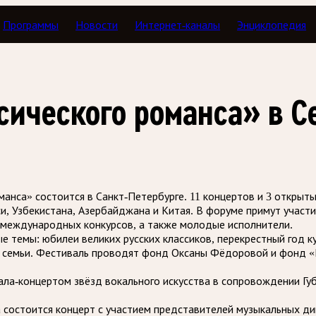
Программы
Новости
Интернет-каналы
Энциклопедия
сического романса» в С
нса» состоится в Санкт-Петербурге. 11 концертов и 3 открыт
си, Узбекистана, Азербайджана и Китая. В форуме примут участ
 международных конкурсов, а также молодые исполнители.
 темы: юбилеи великих русских классиков, перекрестный год к
Год семьи. Фестиваль проводят фонд Оксаны Фёдоровой и фон
ала-концертом звёзд вокального искусства в сопровождении Г
а состоится концерт с участием представителей музыкальных д