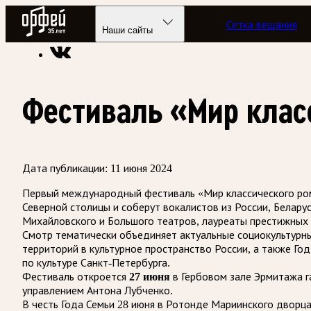
Радио Орфей
Сетка вещания
Радио классической музыки «Орфей»
Новости
Наши сайты
Фестиваль «Мир клас
Дата публикации:
11 июня 2024
Первый международный фестиваль «Мир классического рома
Северной столицы и соберут вокалистов из России, Белару
Михайловского и Большого театров, лауреаты престижных
Смотр тематически объединяет актуальные социокультурные
территорий в культурное пространство России, а также 
по культуре Санкт-Петербурга.
Фестиваль откроется
27 июня
в Гербовом зале Эрмитажа г
управлением Антона Лубченко.
В честь Года Семьи 28 июня в Ротонде Мариинского дворц