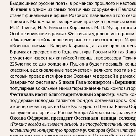
Выдающиеся русские поэты в романсах прошлого и настоя
30 июня
в одном из самых поэтичных сооружений Павловско
станет финальным в афише Розового павильона этого сезо
1 июля
в Малом зале филармонии прозвучат романсы компо
М. И. Глинки, Н. А. Римского-Корсакова. М. П. Мусоргского и
Особое внимание в рамках Фестиваля уделено интеграции 
в Академической капелле впервые состоится концерт Мари
«Военные письма» Валерия Гаврилина, а также произведен
В рамках перекрестного Года культуры России и Китая
3 ию
с участием известная китайской певицы, профессора Пекин
225-летию со дня рождения Пушкина будет посвящён конц
классики, вдохновленные творчеством великого поэта в и
который проводится фондом Оксаны Федоровой в рамках
Завершится фестиваль
5 июля Гала-концертом «Вершинн
популярные вокальные миниатюры знаменитых композитор
Фестиваль носит благотворительный характер:
часть ко
поддержки молодых талантов фондов-организаторов. Кром
и концертмейстеров на базе Культурного Центра Елены О
заслуженного артиста России Аскара Абдразакова, заслуже
Оксана Фёдорова, президент Фестиваля, певица, телеве
«Романс всегда вызывает живой и непосредственный отклик 
насыщенную концертную программу, которая будет интересн
национального менталитета в музыке. Не случайно все бе