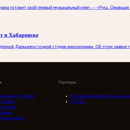
ана готовит свой первый музыкальный клип — «Русь. Ожившая 
т в Хабаровске
ждённой Дальневосточной студии кинохроники. Об этом заявил 
а
Партнеры
адиоцентр Орфей
Российская библиотечная ассо
 Орфей
///ТРАКТ
а Орфей
Орфей
ктивы Орфей