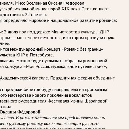
тиваля, Мисс Вселенная Оксана Федорова.
усской вокальной миниатюрой XIX века. Этот концерт
одготовки к 225-летию.
я определило мировое и национальное развитие романса:
: 2
июл
я при поддержке Министерства культуры ДНР
тром — мост через вечность», в котором прозвучит цикл
дней.
оится международный концерт «Романс без границ»
ульства КНР в Петербурге.
ержавина можно будет услышать образцы романсовой
й конкурса «Моя Россия: музыкальное путешествие»,
Академической капелле. Праздничная феерия объединит
 от продажи билетов будут направлены на программы
ого мастерства нового поколения вокалистов
ственного руководителя Фестиваля Ирины Шараповой,
отича.
а Оксаны Фёдоровой
скусства. В рамках Фестиваля мы представляем очень
но русскому романсу как квинтэссенции русского
я широкой международной общественности к русскому