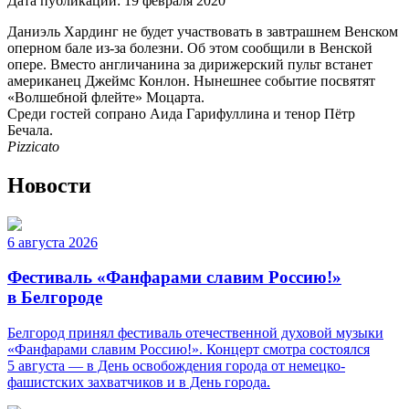
Дата публикации:
19 февраля 2020
Даниэль Хардинг не будет участвовать в завтрашнем Венском
оперном бале из-за болезни. Об этом сообщили в Венской
опере. Вместо англичанина за дирижерский пульт встанет
американец Джеймс Конлон. Нынешнее событие посвятят
«Волшебной флейте» Моцарта.
Среди гостей сопрано Аида Гарифуллина и тенор Пётр
Бечала.
Pizzicato
Новости
6 августа 2026
Фестиваль «Фанфарами славим Россию!»
в Белгороде
Белгород принял фестиваль отечественной духовой музыки
«Фанфарами славим Россию!». Концерт смотра состоялся
5 августа — в День освобождения города от немецко-
фашистских захватчиков и в День города.