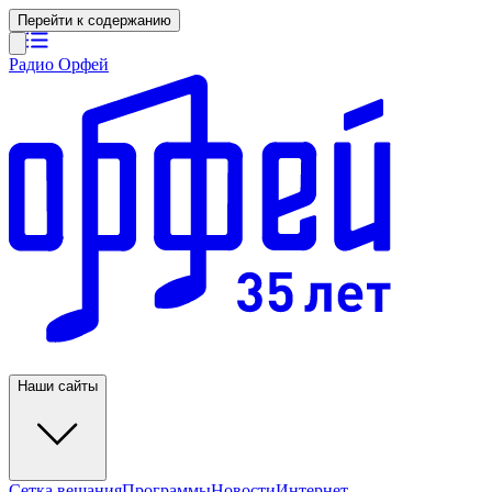
Перейти к содержанию
Радио Орфей
Наши сайты
Сетка вещания
Программы
Новости
Интернет-