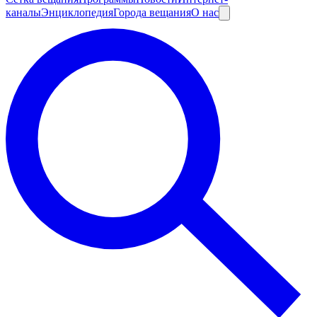
каналы
Энциклопедия
Города вещания
О нас