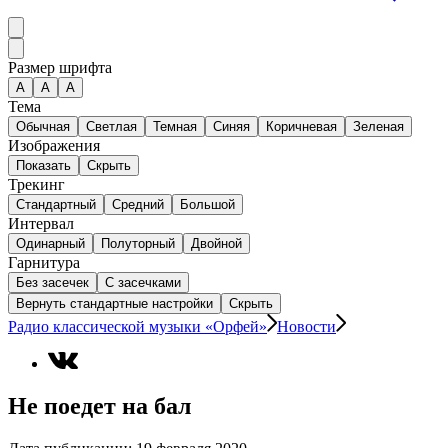
Размер шрифта
А
A
A
Тема
Обычная
Светлая
Темная
Синяя
Коричневая
Зеленая
Изображения
Показать
Скрыть
Трекинг
Стандартный
Средний
Большой
Интервал
Одинарный
Полуторный
Двойной
Гарнитура
Без засечек
С засечками
Вернуть стандартные настройки
Скрыть
Радио классической музыки «Орфей»
Новости
Не поедет на бал