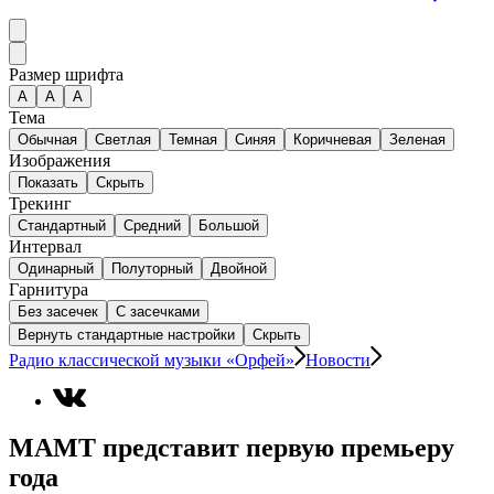
Размер шрифта
А
A
A
Тема
Обычная
Светлая
Темная
Синяя
Коричневая
Зеленая
Изображения
Показать
Скрыть
Трекинг
Стандартный
Средний
Большой
Интервал
Одинарный
Полуторный
Двойной
Гарнитура
Без засечек
С засечками
Вернуть стандартные настройки
Скрыть
Радио классической музыки «Орфей»
Новости
МАМТ представит первую премьеру
года