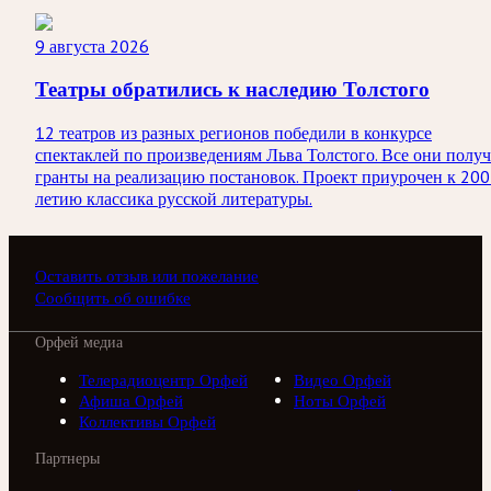
9 августа 2026
Театры обратились к наследию Толстого
12 театров из разных регионов победили в конкурсе
спектаклей по произведениям Льва Толстого. Все они получ
гранты на реализацию постановок. Проект приурочен к 200
летию классика русской литературы.
Оставить отзыв или пожелание
Сообщить об ошибке
Орфей медиа
Телерадиоцентр Орфей
Видео Орфей
Афиша Орфей
Ноты Орфей
Коллективы Орфей
Партнеры