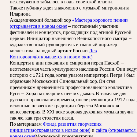
незаслуженно забылось в годы советской власти.
Также публику ждет знакомство с музыкой митрополита
Илариона.
Академический большой хор
«Мастера хорового пения»
(открывается в новом окне)
— постоянный участник
фестивалей и концертов, проходящих под эгидой Русской
церкви. Инициатор нынешнего Великопостного смотра —
художественный руководитель и главный дирижер
коллектива, народный артист России
Лев
Конторович
(открывается в новом окне)
.
Концерты в дни покаяния и смирения перед Пасхой —
неотъемлемая часть культурного наследия России. Они веду
историю с 1721 года, когда указом императора Петра I был
образован Московский Синодальный хор. Он стал
преемником древнейшего профессионального коллектива
Руси — Хора патриарших певчих дьяков. В тяжелые для
русского православия времена, после революции 1917 года,
исконные певческие традиции сберегла Московская
консерватория. В XXI веке хоровая духовная музыка звучит
так же, как три столетия назад.
По материалам
Фонда развития творческих
инициатив
(открывается в новом окне)
и
сайта
(открывается 
новом окне)
Московской консерватории