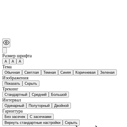
Размер шрифта
А
A
A
Тема
Обычная
Светлая
Темная
Синяя
Коричневая
Зеленая
Изображения
Показать
Скрыть
Трекинг
Стандартный
Средний
Большой
Интервал
Одинарный
Полуторный
Двойной
Гарнитура
Без засечек
С засечками
Вернуть стандартные настройки
Скрыть