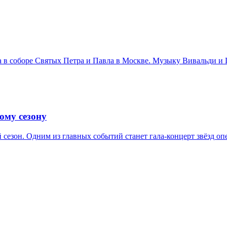
ста в соборе Святых Петра и Павла в Москве. Музыку Вивальди
ому сезону
 сезон. Одним из главных событий станет гала-концерт звёзд о