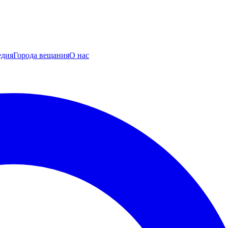
едия
Города вещания
О нас