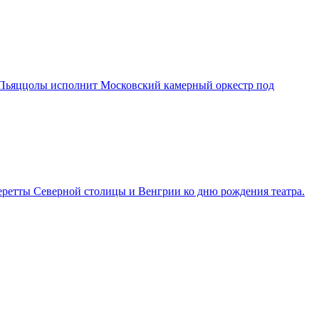
 и Пьяццолы исполнит Московский камерный оркестр под
перетты Северной столицы и Венгрии ко дню рождения театра.