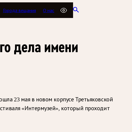
Города вещания
О нас
го дела имени
шла 23 мая в новом корпусе Третьяковской
естиваля «Интермузей», который проходит