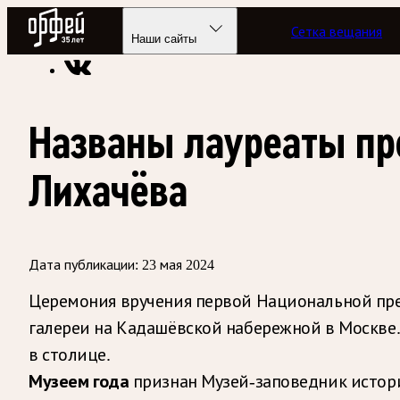
Радио Орфей
Сетка вещания
Радио классической музыки «Орфей»
Новости
Наши сайты
Названы лауреаты пр
Лихачёва
Дата публикации:
23 мая 2024
Церемония вручения первой Национальной прем
галереи на Кадашёвской набережной в Москве
в столице.
Музеем года
признан Музей-заповедник истор