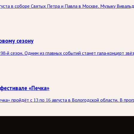
вгуста в соборе Святых Петра и Павла в Москве. Музыку Вивал
овому сезону
98-й сезон. Одним из главных событий станет гала-концерт зв
 фестивале «Печка»
а» пройдёт с 13 по 16 августа в Вологодской области. В прог