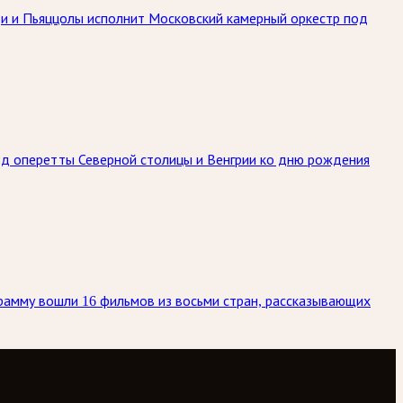
ьди и Пьяццолы исполнит Московский камерный оркестр под
ёзд оперетты Северной столицы и Венгрии ко дню рождения
рамму вошли 16 фильмов из восьми стран, рассказывающих