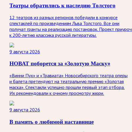
Театры обратились к наследию Толстого
12 театров из разных регионов победили в конкурсе
спектаклей по произведениям Льва Толстого. Все они
получат гранты на реализацию постановок. Проект приуроч
к 200-летию классика русской литературы.
9 августа 2026
НОВАТ поборется за «Золотую Маску»
«Винни Пух» и «Травиата» Новосибирского театра оперы
и балета претендуют на театральную премию «Золотая
маска». Спектакли успешно прошли первый этап отбора.
Их рекомендовали к очному просмотру жюри.
9 августа 2026
В память о любимой наставнице