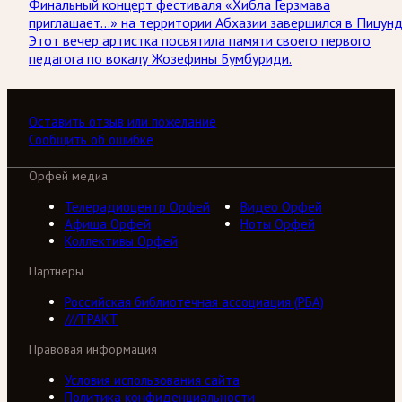
Финальный концерт фестиваля «Хибла Герзмава
приглашает…» на территории Абхазии завершился в Пицунд
Этот вечер артистка посвятила памяти своего первого
педагога по вокалу Жозефины Бумбуриди.
Оставить отзыв или пожелание
Сообщить об ошибке
Орфей медиа
Телерадиоцентр Орфей
Видео Орфей
Афиша Орфей
Ноты Орфей
Коллективы Орфей
Партнеры
Российская библиотечная ассоциация (РБА)
///ТРАКТ
Правовая информация
Условия использования сайта
Политика конфиденциальности