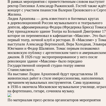
В рамках мероприятия с приветственным словом выступит
ректор Гнесинки Александр Рыжинский. Гостей также ждёт
концерт с участием пианистов Валерия Гроховского и Серге
Жилина.
Лидия Архипова — дочь известного в богемных кругах
в дореволюционной России музыкального и театрального
деятеля, афроамериканца Федора (Фредерика Брюса) Томаса
Ему принадлежало здание Театра на Большой Дмитровке 17
которое он переименовал в кафешантан «Максим». Это был
первый театр, ночной клуб и ресторан. В «Максиме» у Тома
выступали Александр Вертинский, Вера Холодная, Эльвир
Юнгманн и Федор Шаляпин. Томас первым познакомил
московскую публику с аргентинским танго и американским
джазом. В 1926 году экспроприированное у него после
революции здание «Максима» было передано
Государственной оперной студии-театру имени
Станиславского.
На выставке Лидии Архиповой будут представлены 18
живописных работ в стиле импрессионизма, наполненных
звучанием музыкальных инструментов. Сама художница
в 1930-х окончила Московское музыкальное училище, играл
на фортепиано, гитаре, сочиняла музыку.
По материалам пресс-релиза организаторов мероприятия