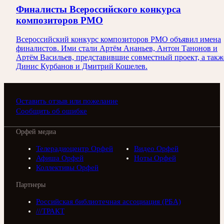
Финалисты Всероссийского конкурса
композиторов РМО
Всероссийский конкурс композиторов РМО объявил имена
финалистов. Ими стали Артём Ананьев, Антон Танонов и
Артём Васильев, представившие совместный проект, а такж
Динис Курбанов и Дмитрий Кошелев.
Оставить отзыв или пожелание
Сообщить об ошибке
Орфей медиа
Телерадиоцентр Орфей
Видео Орфей
Афиша Орфей
Ноты Орфей
Коллективы Орфей
Партнеры
Российская библиотечная ассоциация (РБА)
///ТРАКТ