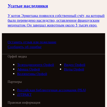
Усатые наследники
У котов Эрмитажа появился собственный счёт, на который
было переведено наследство, оставленное французским
меценатом. Он завещал животным около 3 тысяч евро.
Оставить отзыв или пожелание
Сообщить об ошибке
Орфей медиа
Телерадиоцентр Орфей
Видео Орфей
Афиша Орфей
Ноты Орфей
Коллективы Орфей
Партнеры
Российская библиотечная ассоциация (РБА)
///ТРАКТ
Правовая информация