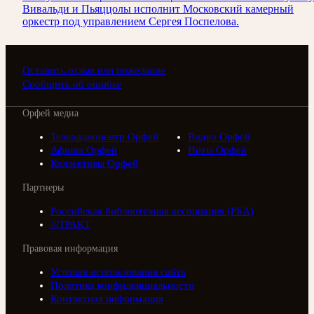
Вивальди и Пьяццолы исполнит Московский камерный
оркестр под управлением Сергея Поспелова.
Оставить отзыв или пожелание
Сообщить об ошибке
Орфей медиа
Телерадиоцентр Орфей
Видео Орфей
Афиша Орфей
Ноты Орфей
Коллективы Орфей
Партнеры
Российская библиотечная ассоциация (РБА)
///ТРАКТ
Правовая информация
Условия использования сайта
Политика конфиденциальности
Контактная информация