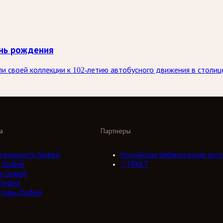
нь рождения
 своей коллекции к 102-летию автобусного движения в столице
а
Партнеры
адиоцентр Орфей
Российская библиотечная ассо
 Орфей
///ТРАКТ
а Орфей
Орфей
ктивы Орфей