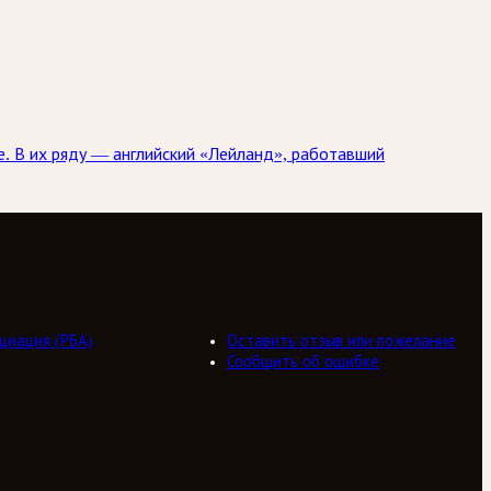
. В их ряду — английский «Лейланд», работавший
циация (РБА)
Оставить отзыв или пожелание
Сообщить об ошибке