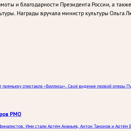
моты и благодарности Президента России, а такж
туры. Награды вручала министр культуры Ольга Лю
 премьеру спектакля «Виллисы». Своё видение первой оперы Пу
оров РМО
иналистов. Ими стали Артём Ананьев, Антон Танонов и Артём В