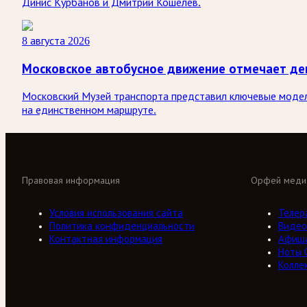
Динис Курбанов и Дмитрий Кошелев.
8 августа 2026
Московское автобусное движение отмечает де
Московский Музей транспорта представил ключевые модели
на единственном маршруте.
Правовая информация
Орфей меди
Условия использования сайта
Телер
Политика конфиденциальности
Видео
Контактная информация
Афиш
Ноты 
Колле