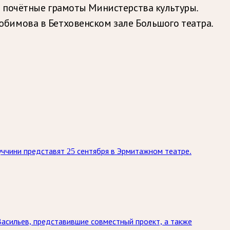
е почётные грамоты Министерства культуры.
бимова в Бетховенском зале Большого театра.
ччини представят 25 сентября в Эрмитажном театре.
асильев, представившие совместный проект, а также