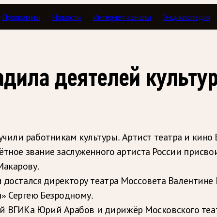
Программы
Новости
Интернет-каналы
Энциклопедия
адила деятелей культу
чили работникам культуры. Артист театра и кино
чётное звание заслуженного артиста России присв
Макарову.
и достался директору театра Моссовета Валентине
» Сергею Безродному.
 ВГИКа Юрий Арабов и дирижёр Московского теат