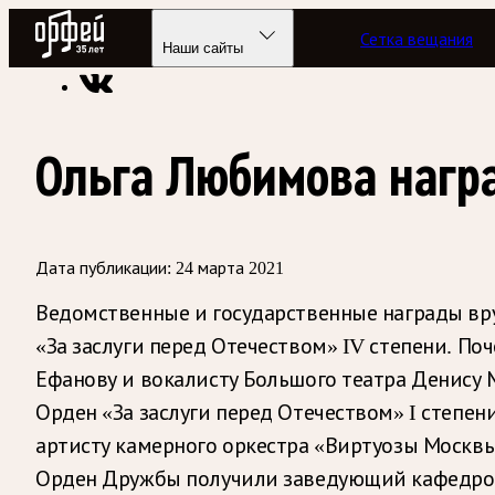
Радио Орфей
Сетка вещания
Радио классической музыки «Орфей»
Новости
Наши сайты
Ольга Любимова нагр
Дата публикации:
24 марта 2021
Ведомственные и государственные награды вру
«За заслуги перед Отечеством» IV степени. По
Ефанову и вокалисту Большого театра Денису 
Орден «За заслуги перед Отечеством» I степен
артисту камерного оркестра «Виртуозы Москвы
Орден Дружбы получили заведующий кафедрой