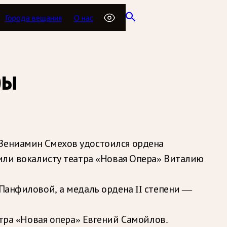
Города вещания
О нас
ры
 Вениамин Смехов удостоился ордена
оили вокалисту театра «Новая Опера» Виталию
 Панфиловой, а медаль ордена II степени —
ра «Новая опера» Евгений Самойлов.