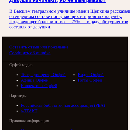
В Высшем театральном училище имени Щепкина рассказал
о гендерном составе поступающих и принятых на учёбу.
Подавляющее большинство — 75% — в ряду абитуриентов
составляют девушки.
Оставить отзыв или пожелание
Сообщить об ошибке
Орфей медиа
Телерадиоцентр Орфей
Видео Орфей
Афиша Орфей
Ноты Орфей
Коллективы Орфей
Партнеры
Российская библиотечная ассоциация (РБА)
///ТРАКТ
Правовая информация