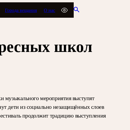
Города вещания
О нас
кресных школ
ки музыкального мероприятия выступят
нут дети из социально незащищённых слоев
 Фестиваль продолжит традицию выступления