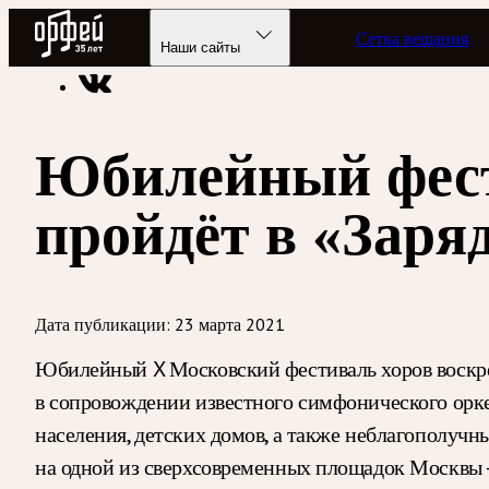
Радио Орфей
Сетка вещания
Радио классической музыки «Орфей»
Новости
Наши сайты
Юбилейный фест
пройдёт в «Заря
Дата публикации:
23 марта 2021
Юбилейный X Московский фестиваль хоров воскре
в сопровождении известного симфонического орк
населения, детских домов, а также неблагополуч
на одной из сверхсовременных площадок Москвы —