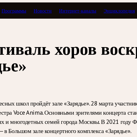
Программы
Новости
Интернет-каналы
Энциклопедия
иваль хоров вос
дье»
сных школ пройдёт зале «Зарядье». 28 марта участни
естра Voce Anima. Основными зрителями концерта ста
ных и многодетных семей города Москвы. В 2021 году
 в Большом зале концертного комплекса «Зарядье».