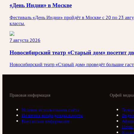
«День Индии» в Москве
Фестиваль «День Индии» пройдёт в Москве с 20 по 23 авгус
классы.
7 августа 2026
Новосибирский театр «Старый дом» посетит д
Новосибирский театр «Старый дом» проведёт большие гастро
Правовая информация
Орфей медиа
Условия использования сайта
Телер
Политика конфиденциальности
Видео
Контактная информация
Афиш
Ноты
Колле