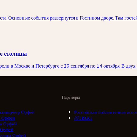
та. Основные события развернутся в Гостином дворе. Там госте
ве столицы
ли в Москве и Петербурге с 29 сентября по 14 октября. В двух 
Партнеры
адиоцентр Орфей
Российская библиотечная ассо
 Орфей
///ТРАКТ
а Орфей
 Орфей
ктивы Орфей