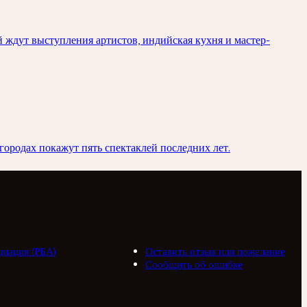
й ждут выступления артистов, индийская кухня и мастер-
городах покажут пять спектаклей последних лет.
циация (РБА)
Оставить отзыв или пожелание
Сообщить об ошибке