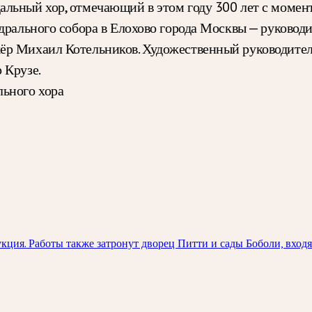
льный хор, отмечающий в этом году 300 лет с момен
едрального собора в Елохово города Москвы — руково
ёр Михаил Котельников. Художественный руководител
 Крузе.
льного хора
ция. Работы также затронут дворец Питти и сады Боболи, вход