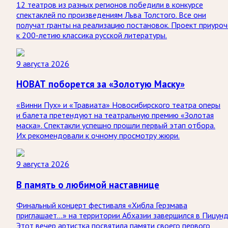
12 театров из разных регионов победили в конкурсе
спектаклей по произведениям Льва Толстого. Все они
получат гранты на реализацию постановок. Проект приуроч
к 200-летию классика русской литературы.
9 августа 2026
НОВАТ поборется за «Золотую Маску»
«Винни Пух» и «Травиата» Новосибирского театра оперы
и балета претендуют на театральную премию «Золотая
маска». Спектакли успешно прошли первый этап отбора.
Их рекомендовали к очному просмотру жюри.
9 августа 2026
В память о любимой наставнице
Финальный концерт фестиваля «Хибла Герзмава
приглашает…» на территории Абхазии завершился в Пицунд
Этот вечер артистка посвятила памяти своего первого