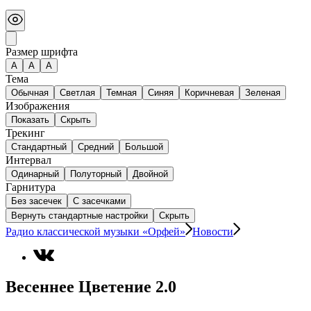
Размер шрифта
А
A
A
Тема
Обычная
Светлая
Темная
Синяя
Коричневая
Зеленая
Изображения
Показать
Скрыть
Трекинг
Стандартный
Средний
Большой
Интервал
Одинарный
Полуторный
Двойной
Гарнитура
Без засечек
С засечками
Вернуть стандартные настройки
Скрыть
Радио классической музыки «Орфей»
Новости
Весеннее Цветение 2.0