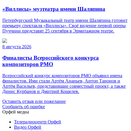
«Виллисы» музтеатра имени Шаляпина
Петербургский Музыкальный театр имени Шаляпина готовит
премьеру спектакля «Виллисы». Своё видение первой оперы
Пуччини представят 25 сентября в Эрмитажном театре.
8 августа 2026
Финалисты Всероссийского конкурса
композиторов РМО
Всероссийский конкурс композиторов РМО объявил имена
финалистов. Ими стали Артём Ананьев, Антон Танонов и
Артём Васильев, представившие совместный проект, а также
Динис Курбанов и Дмитрий Кошелев.
Оставить отзыв или пожелание
Сообщить об ошибке
Орфей медиа
Телерадиоцентр Орфей
Видео Орфей