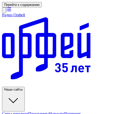
Перейти к содержанию
Радио Орфей
Наши сайты
Сетка вещания
Программы
Новости
Интернет-