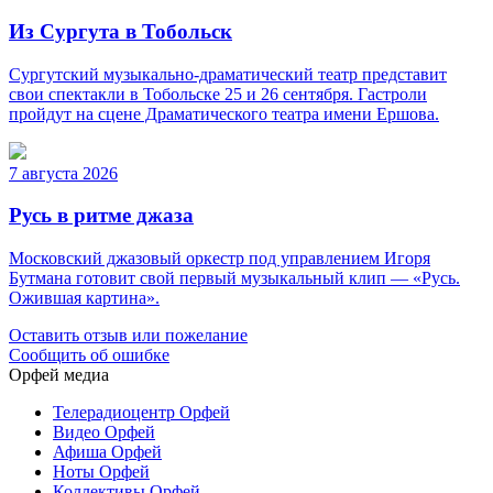
Из Сургута в Тобольск
Сургутский музыкально-драматический театр представит
свои спектакли в Тобольске 25 и 26 сентября. Гастроли
пройдут на сцене Драматического театра имени Ершова.
7 августа 2026
Русь в ритме джаза
Московский джазовый оркестр под управлением Игоря
Бутмана готовит свой первый музыкальный клип — «Русь.
Ожившая картина».
Оставить отзыв или пожелание
Сообщить об ошибке
Орфей медиа
Телерадиоцентр Орфей
Видео Орфей
Афиша Орфей
Ноты Орфей
Коллективы Орфей