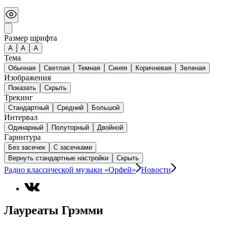
Размер шрифта
А
A
A
Тема
Обычная
Светлая
Темная
Синяя
Коричневая
Зеленая
Изображения
Показать
Скрыть
Трекинг
Стандартный
Средний
Большой
Интервал
Одинарный
Полуторный
Двойной
Гарнитура
Без засечек
С засечками
Вернуть стандартные настройки
Скрыть
Радио классической музыки «Орфей»
Новости
Лауреаты Грэмми