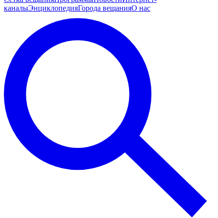
каналы
Энциклопедия
Города вещания
О нас