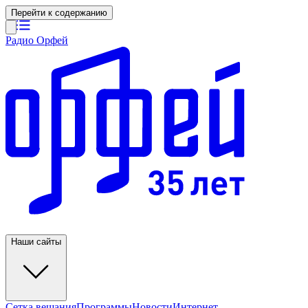
Перейти к содержанию
Радио Орфей
Наши сайты
Сетка вещания
Программы
Новости
Интернет-