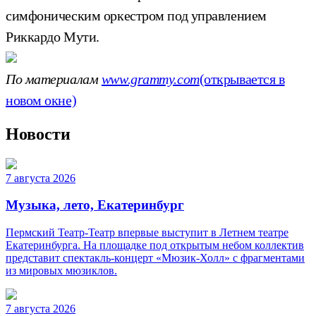
симфоническим оркестром под управлением
Риккардо Мути.
По материалам
www.grammy.com
(открывается в
новом окне)
Новости
7 августа 2026
Музыка, лето, Екатеринбург
Пермский Театр-Театр впервые выступит в Летнем театре
Екатеринбурга. На площадке под открытым небом коллектив
представит спектакль-концерт «Мюзик-Холл» с фрагментами
из мировых мюзиклов.
7 августа 2026