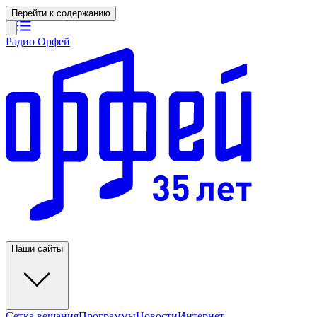
Перейти к содержанию
Радио Орфей
Наши сайты
Сетка вещания
Программы
Новости
Интернет-