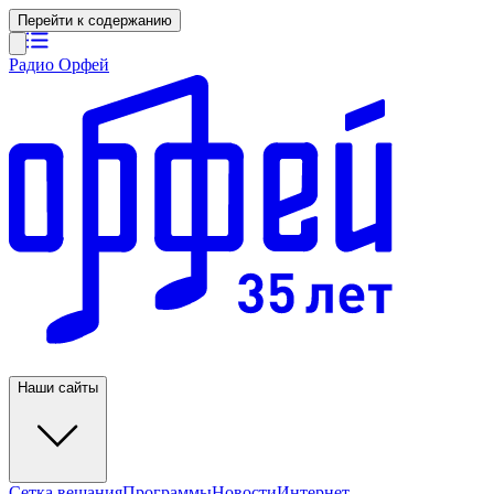
Перейти к содержанию
Радио Орфей
Наши сайты
Сетка вещания
Программы
Новости
Интернет-