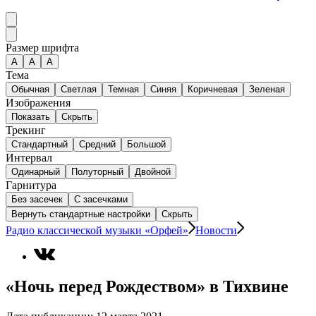
Размер шрифта
А
A
A
Тема
Обычная
Светлая
Темная
Синяя
Коричневая
Зеленая
Изображения
Показать
Скрыть
Трекинг
Стандартный
Средний
Большой
Интервал
Одинарный
Полуторный
Двойной
Гарнитура
Без засечек
С засечками
Вернуть стандартные настройки
Скрыть
Радио классической музыки «Орфей»
Новости
«Ночь перед Рождеством» в Тихвине