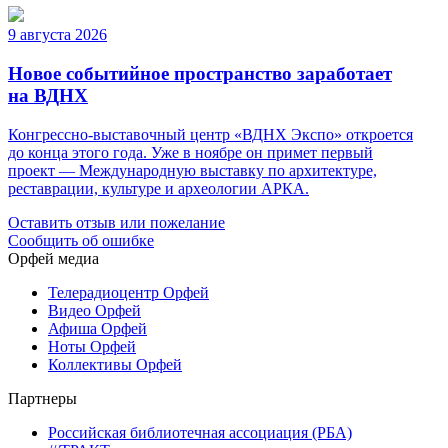
9 августа 2026
Новое событийное пространство заработает
на ВДНХ
Конгрессно-выставочный центр «ВДНХ Экспо» откроется
до конца этого года. Уже в ноябре он примет первый
проект — Международную выставку по архитектуре,
реставрации, культуре и археологии АРКА.
Оставить отзыв или пожелание
Сообщить об ошибке
Орфей медиа
Телерадиоцентр Орфей
Видео Орфей
Афиша Орфей
Ноты Орфей
Коллективы Орфей
Партнеры
Российская библиотечная ассоциация (РБА)