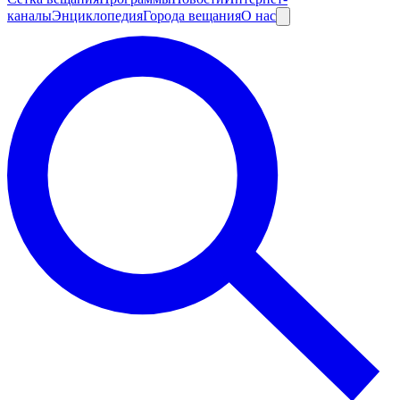
каналы
Энциклопедия
Города вещания
О нас