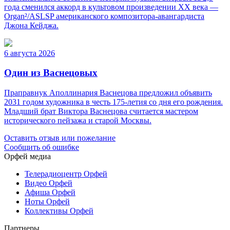
года сменился аккорд в культовом произведении XX века —
Organ²/ASLSP американского композитора-авангардиста
Джона Кейджа.
6 августа 2026
Один из Васнецовых
Праправнук Аполлинария Васнецова предложил объявить
2031 годом художника в честь 175-летия со дня его рождения.
Младший брат Виктора Васнецова считается мастером
исторического пейзажа и старой Москвы.
Оставить отзыв или пожелание
Сообщить об ошибке
Орфей медиа
Телерадиоцентр Орфей
Видео Орфей
Афиша Орфей
Ноты Орфей
Коллективы Орфей
Партнеры