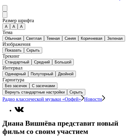
Размер шрифта
А
A
A
Тема
Обычная
Светлая
Темная
Синяя
Коричневая
Зеленая
Изображения
Показать
Скрыть
Трекинг
Стандартный
Средний
Большой
Интервал
Одинарный
Полуторный
Двойной
Гарнитура
Без засечек
С засечками
Вернуть стандартные настройки
Скрыть
Радио классической музыки «Орфей»
Новости
Диана Вишнёва представит новый
фильм со своим участием