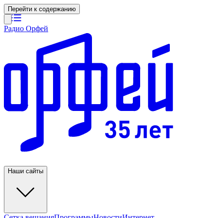
Перейти к содержанию
Радио Орфей
Наши сайты
Сетка вещания
Программы
Новости
Интернет-