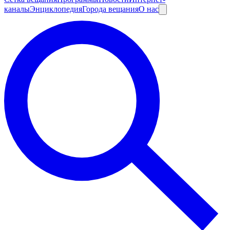
каналы
Энциклопедия
Города вещания
О нас