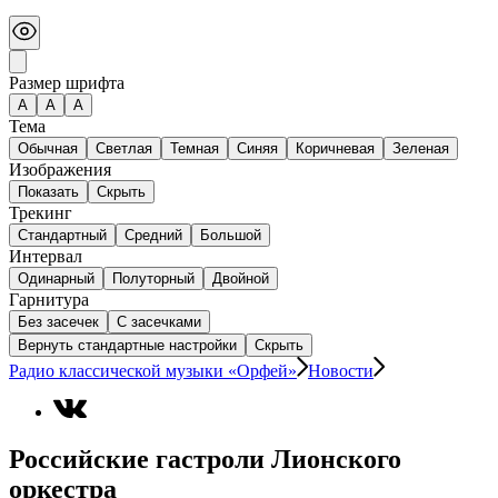
Размер шрифта
А
A
A
Тема
Обычная
Светлая
Темная
Синяя
Коричневая
Зеленая
Изображения
Показать
Скрыть
Трекинг
Стандартный
Средний
Большой
Интервал
Одинарный
Полуторный
Двойной
Гарнитура
Без засечек
С засечками
Вернуть стандартные настройки
Скрыть
Радио классической музыки «Орфей»
Новости
Российские гастроли Лионского
оркестра