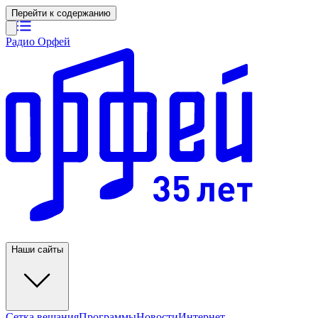
Перейти к содержанию
Радио Орфей
Наши сайты
Сетка вещания
Программы
Новости
Интернет-