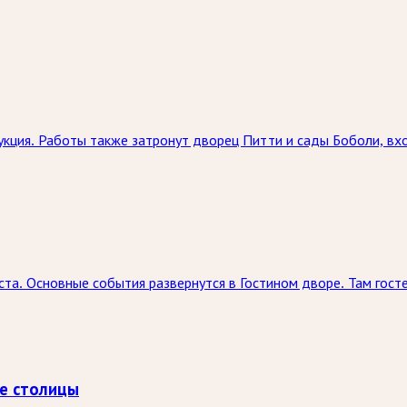
кция. Работы также затронут дворец Питти и сады Боболи, вх
ста. Основные события развернутся в Гостином дворе. Там госте
е столицы