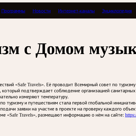
Программы
Новости
Интернет-каналы
Энциклопедия
изм с Домом музы
твий «Safe Travels». Её проводит Всемирный совет по туризму
, который подтверждает соблюдение организацией санитарных 
зательно измеряют температуру.
 по туризму и путешествиям стала первой глобальной инициатив
одачи заявки на участие в проекте на проверку каждого объект
еме «Safe Travels», размещают информацию о нём на сайте:
https