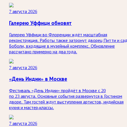
7 августа 2026
Галерею Уффици обновят
Галерею Уффици во Флоренции ждёт масштабная
реконструкция. Работы также затронут дворец Питти и са
Боболи, входящие в музейный комплекс. Обновление
рассчитано примерно на два года.
7 августа 2026
«День Индии» в Москве
Фестиваль «День Индии» пройдёт в Москве с 20
по 23 августа. Основные события развернутся в Гостином
дворе. Там гостей ждут выступления артистов, индийская
кухня и мастер-классы.
7 августа 2026