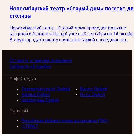
Новосибирский театр «Старый дом» посетит дв
столицы
Новосибирский театр «Старый дом» проведёт большие
гастроли в Москве и Петербурге с 29 сентября по 14 октябр
В двух городах покажут пять спектаклей последних лет.
Оставить отзыв или пожелание
Сообщить об ошибке
Орфей медиа
Телерадиоцентр Орфей
Видео Орфей
Афиша Орфей
Ноты Орфей
Коллективы Орфей
Партнеры
Российская библиотечная ассоциация (РБА)
///ТРАКТ