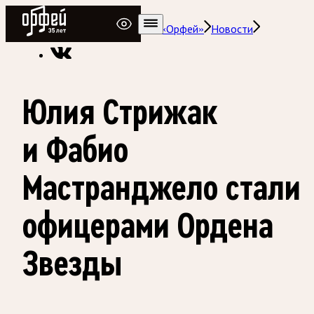
Радио Орфей
Радио классической музыки «Орфей»
Новости
Юлия Стрижак
и Фабио
Мастранджело стали
офицерами Ордена
Звезды