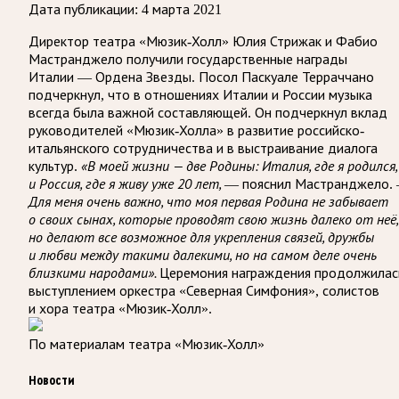
Дата публикации:
4 марта 2021
Директор театра «Мюзик-Холл» Юлия Стрижак и Фабио
Мастранджело получили государственные награды
Италии — Ордена Звезды. Посол Паскуале Терраччано
подчеркнул, что в отношениях Италии и России музыка
всегда была важной составляющей. Он подчеркнул вклад
руководителей «Мюзик-Холла» в развитие российско-
итальянского сотрудничества и в выстраивание диалога
«В моей жизни — две Родины: Италия, где я родился,
культур.
и Россия, где я живу уже 20 лет,
— пояснил Мастранджело. 
Для меня очень важно, что моя первая Родина не забывает
о своих сынах, которые проводят свою жизнь далеко от неё,
но делают все возможное для укрепления связей, дружбы
и любви между такими далекими, но на самом деле очень
близкими народами».
Церемония награждения продолжилас
выступлением оркестра «Северная Симфония», солистов
и хора театра «Мюзик-Холл».
По материалам театра «Мюзик-Холл»
Новости