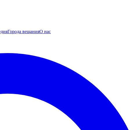
едия
Города вещания
О нас