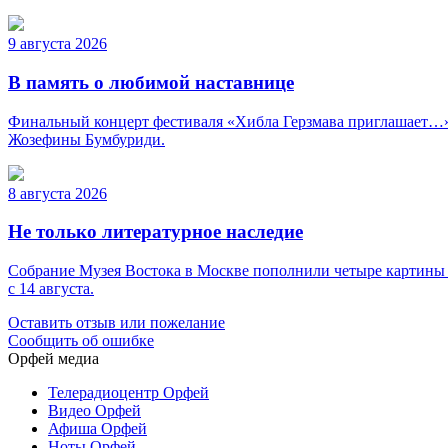
9 августа 2026
В память о любимой наставнице
Финальный концерт фестиваля «Хибла Герзмава приглашает…» н
Жозефины Бумбуриди.
8 августа 2026
Не только литературное наследие
Собрание Музея Востока в Москве пополнили четыре картины 
с 14 августа.
Оставить отзыв или пожелание
Сообщить об ошибке
Орфей медиа
Телерадиоцентр Орфей
Видео Орфей
Афиша Орфей
Ноты Орфей