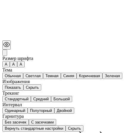
Размер шрифта
А
A
A
Тема
Обычная
Светлая
Темная
Синяя
Коричневая
Зеленая
Изображения
Показать
Скрыть
Трекинг
Стандартный
Средний
Большой
Интервал
Одинарный
Полуторный
Двойной
Гарнитура
Без засечек
С засечками
Вернуть стандартные настройки
Скрыть