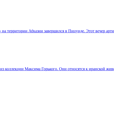
а территории Абхазии завершился в Пицунде. Этот вечер артис
из коллекции Максима Горького. Они относятся к иранской жив