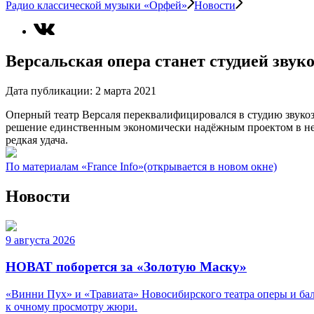
Радио классической музыки «Орфей»
Новости
Версальская опера станет студией звук
Дата публикации:
2 марта 2021
Оперный театр Версаля переквалифицировался в студию звукоз
решение единственным экономически надёжным проектом в неп
редкая удача.
По материалам «France Info»
(открывается в новом окне)
Новости
9 августа 2026
НОВАТ поборется за «Золотую Маску»
«Винни Пух» и «Травиата» Новосибирского театра оперы и ба
к очному просмотру жюри.