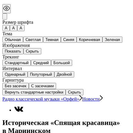
Размер шрифта
А
A
A
Тема
Обычная
Светлая
Темная
Синяя
Коричневая
Зеленая
Изображения
Показать
Скрыть
Трекинг
Стандартный
Средний
Большой
Интервал
Одинарный
Полуторный
Двойной
Гарнитура
Без засечек
С засечками
Вернуть стандартные настройки
Скрыть
Радио классической музыки «Орфей»
Новости
Историческая «Спящая красавица»
в Мариинском