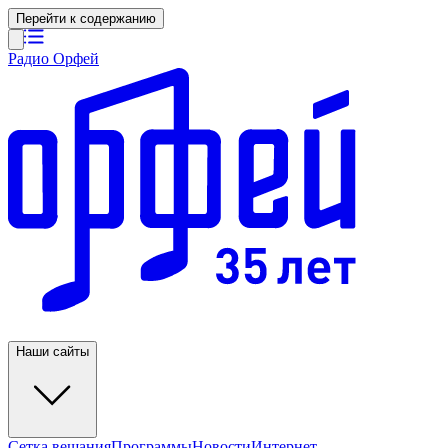
Перейти к содержанию
Радио Орфей
Наши сайты
Сетка вещания
Программы
Новости
Интернет-