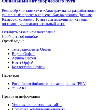
Финальный акт творческого пути
Режиссёр «Титаника» и «Аватара» начал разрабатывать
финальный проект в карьере. Как выразился Джеймс
Кэмерон, которому 16 августа исполнится 72 года,
он планирует «заключительный акт».
Оставить отзыв или пожелание
Сообщить об ошибке
Орфей медиа
Телерадиоцентр Орфей
Видео Орфей
Афиша Орфей
Ноты Орфей
Коллективы Орфей
Партнеры
Российская библиотечная ассоциация (РБА)
///ТРАКТ
Правовая информация
Условия использования сайта
Политика конфиденциальности