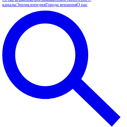
каналы
Энциклопедия
Города вещания
О нас