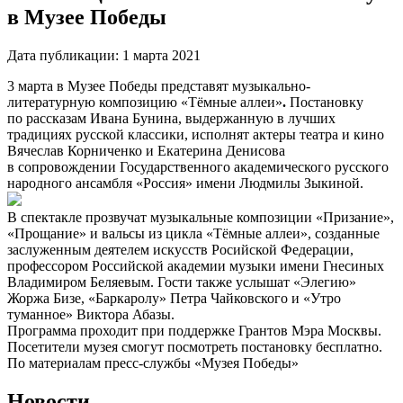
в Музее Победы
Дата публикации:
1 марта 2021
3 марта в Музее Победы представят музыкально-
литературную композицию «Тёмные аллеи»
.
Постановку
по рассказам Ивана Бунина, выдержанную в лучших
традициях русской классики, исполнят актеры театра и кино
Вячеслав Корниченко и Екатерина Денисова
в сопровождении Государственного академического русского
народного ансамбля «Россия» имени Людмилы Зыкиной.
В спектакле прозвучат музыкальные композиции «Призание»,
«Прощание» и вальсы из цикла «Тёмные аллеи», созданные
заслуженным деятелем искусств Росийской Федерации,
профессором Российской академии музыки имени Гнесиных
Владимиром Беляевым. Гости также услышат «Элегию»
Жоржа Бизе, «Баркаролу» Петра Чайковского и «Утро
туманное» Виктора Абазы.
Программа проходит при поддержке Грантов Мэра Москвы.
Посетители музея смогут посмотреть постановку бесплатно.
По материалам пресс-службы «Музея Победы»
Новости