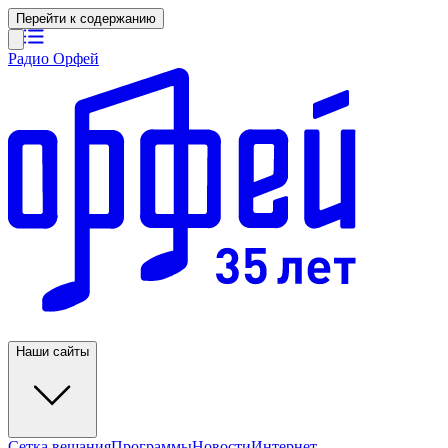
Перейти к содержанию
Радио Орфей
Наши сайты
Сетка вещания
Программы
Новости
Интернет-