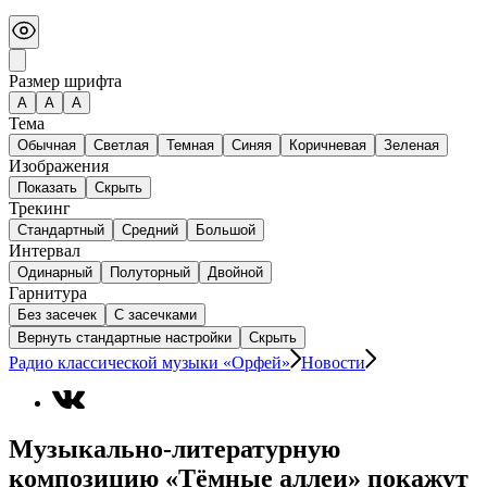
Размер шрифта
А
A
A
Тема
Обычная
Светлая
Темная
Синяя
Коричневая
Зеленая
Изображения
Показать
Скрыть
Трекинг
Стандартный
Средний
Большой
Интервал
Одинарный
Полуторный
Двойной
Гарнитура
Без засечек
С засечками
Вернуть стандартные настройки
Скрыть
Радио классической музыки «Орфей»
Новости
Музыкально-литературную
композицию «Тёмные аллеи» покажут