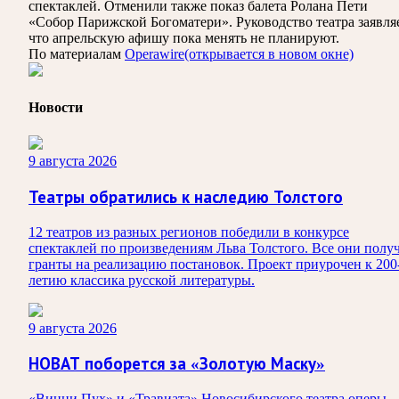
спектаклей. Отменили также показ балета Ролана Пети
«Собор Парижской Богоматери». Руководство театра заявляе
что апрельскую афишу пока менять не планируют.
По материалам
Operawire
(открывается в новом окне)
Новости
9 августа 2026
Театры обратились к наследию Толстого
12 театров из разных регионов победили в конкурсе
спектаклей по произведениям Льва Толстого. Все они полу
гранты на реализацию постановок. Проект приурочен к 200
летию классика русской литературы.
9 августа 2026
НОВАТ поборется за «Золотую Маску»
«Винни Пух» и «Травиата» Новосибирского театра оперы