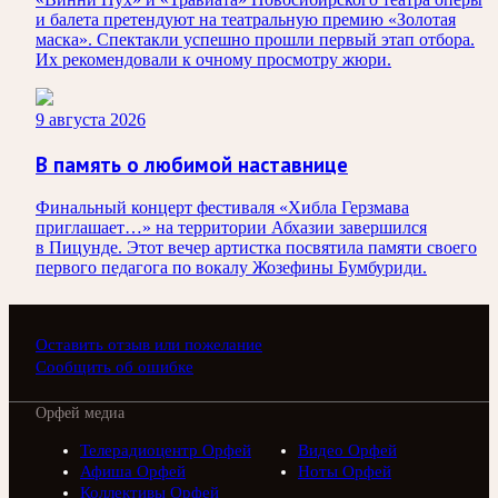
и балета претендуют на театральную премию «Золотая
маска». Спектакли успешно прошли первый этап отбора.
Их рекомендовали к очному просмотру жюри.
9 августа 2026
В память о любимой наставнице
Финальный концерт фестиваля «Хибла Герзмава
приглашает…» на территории Абхазии завершился
в Пицунде. Этот вечер артистка посвятила памяти своего
первого педагога по вокалу Жозефины Бумбуриди.
Оставить отзыв или пожелание
Сообщить об ошибке
Орфей медиа
Телерадиоцентр Орфей
Видео Орфей
Афиша Орфей
Ноты Орфей
Коллективы Орфей