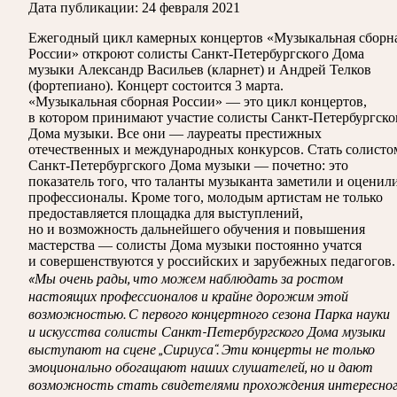
Дата публикации:
24 февраля 2021
Ежегодный цикл камерных концертов «Музыкальная сборн
России» откроют солисты Санкт-Петербургского Дома
музыки Александр Васильев (кларнет) и Андрей Телков
(фортепиано). Концерт состоится 3 марта.
«Музыкальная сборная России» — это цикл концертов,
в котором принимают участие солисты Санкт-Петербургско
Дома музыки. Все они — лауреаты престижных
отечественных и международных конкурсов. Стать солисто
Санкт-Петербургского Дома музыки — почетно: это
показатель того, что таланты музыканта заметили и оценил
профессионалы. Кроме того, молодым артистам не только
предоставляется площадка для выступлений,
но и возможность дальнейшего обучения и повышения
мастерства — солисты Дома музыки постоянно учатся
и совершенствуются у российских и зарубежных педагогов.
«Мы очень рады, что можем наблюдать за ростом
настоящих профессионалов и крайне дорожим этой
возможностью. С первого концертного сезона Парка науки
и искусства солисты Санкт-Петербургского Дома музыки
выступают на сцене „Сириуса“. Эти концерты не только
эмоционально обогащают наших слушателей, но и дают
возможность стать свидетелями прохождения интересно