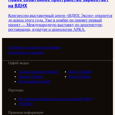
на ВДНХ
Конгрессно-выставочный центр «ВДНХ Экспо» откроется
до конца этого года. Уже в ноябре он примет первый
проект — Международную выставку по архитектуре,
реставрации, культуре и археологии АРКА.
Оставить отзыв или пожелание
Сообщить об ошибке
Орфей медиа
Телерадиоцентр Орфей
Видео Орфей
Афиша Орфей
Ноты Орфей
Коллективы Орфей
Партнеры
Российская библиотечная ассоциация (РБА)
///ТРАКТ
Правовая информация