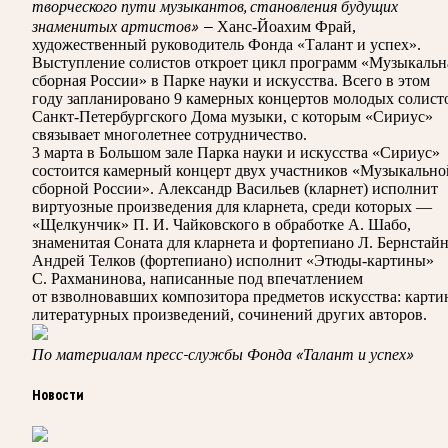
творческого пути музыкантов, становления будущих
знаменитых артистов» —
Ханс-Йоахим Фрай,
художественный руководитель Фонда «Талант и успех».
Выступление солистов откроет цикл программ «Музыкальн
сборная России» в Парке науки и искусства. Всего в этом
году запланировано 9 камерных концертов молодых солист
Санкт-Петербургского Дома музыки, с которым «Сириус»
связывает многолетнее сотрудничество.
3 марта в Большом зале Парка науки и искусства «Сириус»
состоится камерный концерт двух участников «Музыкально
сборной России». Александр Васильев (кларнет) исполнит
виртуозные произведения для кларнета, среди которых —
«Щелкунчик» П. И. Чайковского в обработке А. Шабо,
знаменитая Соната для кларнета и фортепиано Л. Бернстайн
Андрей Телков (фортепиано) исполнит «Этюды-картины»
С. Рахманинова, написанные под впечатлением
от взволновавших композитора предметов искусства: карти
литературных произведений, сочинений других авторов.
По материалам пресс-службы Фонда «Талант и успех»
Новости