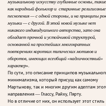
музыкальному искусству глубинные основы, таки
как народный фольклор и
старинные
религиозные
песнопения
— с одной стороны, и на принципы рок
музыки
— с другой. В этой новой музыке
нет
никакого индивидуального авторства, зато она
обладает прочной и устойчивой структурой,
основанной на простейших многократных
повторениях коротких типических мотивов
и
оборотов, имеющих
всеобщий
«надличностный»
характер
».
По сути, это описание принципов музыкальног
минимализма, который присущ как самому
Мартынову, так и многим другим адептам этог
направления — Глассу, Райху, Пярту.
Но в отличие от них, он использует этот стиль