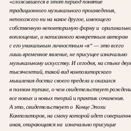
«
сложившееся в этот период понятие
традиционного музыкального произведения,
непохожего
ни на какое другое, имеющего
собственную неповторимую форму и
оригинальн
воплощение, и написанного конкретным
автором
с его уникальным личностным «я“
— это всего
лишь временное явление, не присущее изначально
музыкальному искусству. И сегодня, на стыке дву
тысячелетий,
такой вид композиторского
мышления достиг своего предела и оказался
в полном тупике, о чем свидетельствует рожден
все новых и новых теорий и практик
сочинения.
А это, свидетельствует о
Конце Эпохи
Композиторов, на смену которой
идет совершенн
иная, опирающаяся на
изначально присущие