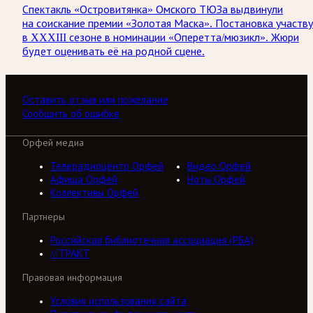
Спектакль «Островитянка» Омского ТЮЗа выдвинули
на соискание премии «Золотая Маска». Постановка участв
в XXXIII сезоне в номинации «Оперетта/мюзикл». Жюри
будет оценивать её на родной сцене.
Оставить отзыв или пожелание
Сообщить об ошибке
Орфей медиа
Телерадиоцентр Орфей
Видео Орфей
Афиша Орфей
Ноты Орфей
Коллективы Орфей
Партнеры
Российская библиотечная ассоциация (РБА)
///ТРАКТ
Правовая информация
Условия использования сайта