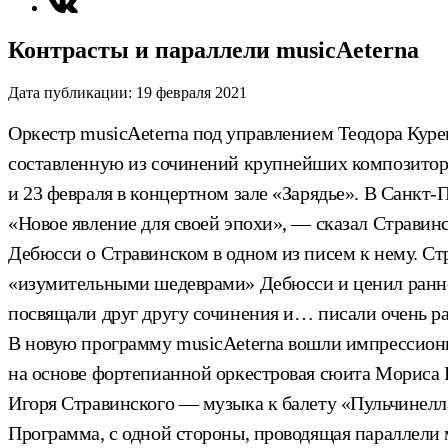
Контрасты и параллели musicAeterna
Дата публикации:
19 февраля 2021
Оркестр musicAeterna под управлением Теодора Куре
составленную из сочинений крупнейших композиторо
и 23 февраля в концертном зале «Зарядье». В Санкт-
«Новое явление для своей эпохи», — сказал Стравин
Дебюсси о Стравинском в одном из писем к нему. С
«изумительными шедеврами» Дебюсси и ценил раннее
посвящали друг другу сочинения и… писали очень р
В новую программу musicAeterna вошли импрессион
на основе фортепианной оркестровая сюита Мориса Р
Игоря Стравинского — музыка к балету «Пульчинелла»
Программа, с одной стороны, проводящая параллели