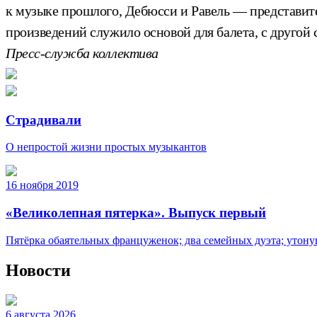
к музыке прошлого, Дебюсси и Равель — представите
произведений служило основой для балета, с друго
Пресс-служба коллектива
Страдивали
О непростой жизни простых музыкантов
16 ноября 2019
«Великолепная пятерка». Выпуск первый
Пятёрка обаятельных француженок; два семейных дуэта; утон
Новости
6 августа 2026