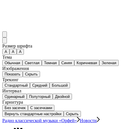
Размер шрифта
А
A
A
Тема
Обычная
Светлая
Темная
Синяя
Коричневая
Зеленая
Изображения
Показать
Скрыть
Трекинг
Стандартный
Средний
Большой
Интервал
Одинарный
Полуторный
Двойной
Гарнитура
Без засечек
С засечками
Вернуть стандартные настройки
Скрыть
Радио классической музыки «Орфей»
Новости