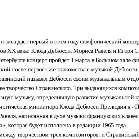
нтзиса даст первый в этом году симфонический конце
в XX века: Клода Дебюсси, Мориса Равеля и Игоря Ст
Петербурге концерт пройдет 1 марта в Большом зале ф
ский после первого же знакомства с музыкой Дебюсси,
травинский называл Дебюсси своим музыкальным отцом
 творчество Стравинского. Три выдающихся композит
азную музыку, определившую развитие музыкальной ку
истическая миниатюра Клода Дебюсси Прелюдия к «П
авеля, написанная в духе музыки французских клавес
, которая будет исполнена в редакции 1965 года.
 между творчеством трех композиторов: и Стравински