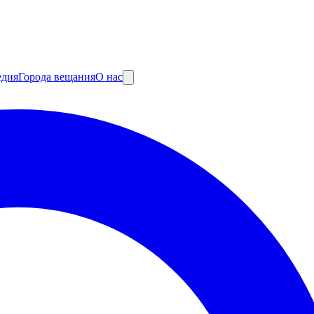
едия
Города вещания
О нас