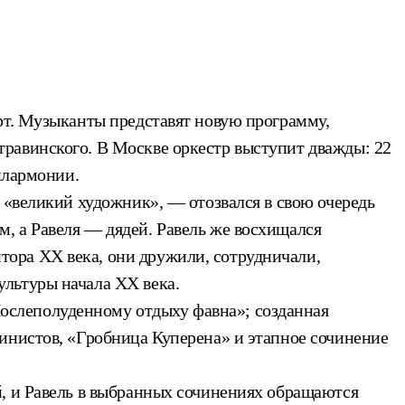
рт. Музыканты представят новую программу,
равинского. В Москве оркестр выступит дважды: 22
илармонии.
 «великий художник», — отозвался в свою очередь
, а Равеля — дядей. Равель же восхищался
ора XX века, они дружили, сотрудничали,
льтуры начала XX века.
ослеполуденному отдыху фавна»; созданная
инистов, «Гробница Куперена» и этапное сочинение
й, и Равель в выбранных сочинениях обращаются