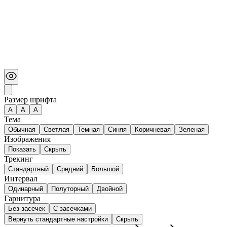
Размер шрифта
А
A
A
Тема
Обычная
Светлая
Темная
Синяя
Коричневая
Зеленая
Изображения
Показать
Скрыть
Трекинг
Стандартный
Средний
Большой
Интервал
Одинарный
Полуторный
Двойной
Гарнитура
Без засечек
С засечками
Вернуть стандартные настройки
Скрыть