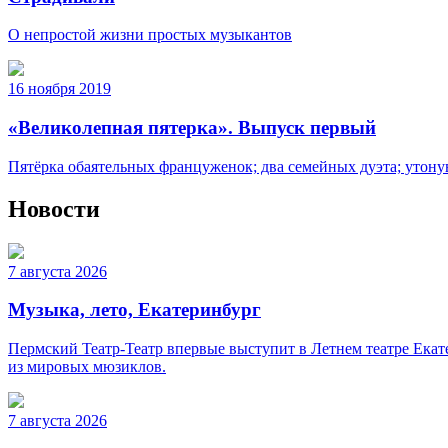
О непростой жизни простых музыкантов
16 ноября 2019
«Великолепная пятерка». Выпуск первый
Пятёрка обаятельных француженок; два семейных дуэта; утон
Новости
7 августа 2026
Музыка, лето, Екатеринбург
Пермский Театр-Театр впервые выступит в Летнем театре Ека
из мировых мюзиклов.
7 августа 2026