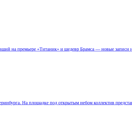
увший на премьере «Титаник» и шедевр Брамса — новые записи 
теринбурга. На площадке под открытым небом коллектив предст