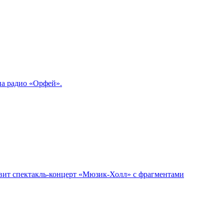
на радио «Орфей».
авит спектакль-концерт «Мюзик-Холл» с фрагментами