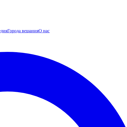
едия
Города вещания
О нас