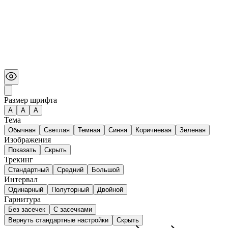
Размер шрифта
А
A
A
Тема
Обычная
Светлая
Темная
Синяя
Коричневая
Зеленая
Изображения
Показать
Скрыть
Трекинг
Стандартный
Средний
Большой
Интервал
Одинарный
Полуторный
Двойной
Гарнитура
Без засечек
С засечками
Вернуть стандартные настройки
Скрыть