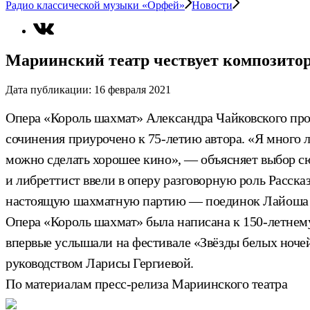
Радио классической музыки «Орфей»
Новости
Мариинский театр чествует композито
Дата публикации:
16 февраля 2021
Опера «Король шахмат» Александра Чайковского проз
сочинения приурочено к 75-летию автора. «Я много л
можно сделать хорошее кино», — объясняет выбор сю
и либреттист ввели в оперу разговорную роль Расска
настоящую шахматную партию — поединок Лайоша П
Опера «Король шахмат» была написана к 150-летнем
впервые услышали на фестивале «Звёзды белых ноче
руководством Ларисы Гергиевой.
По материалам пресс-релиза Мариинского театра