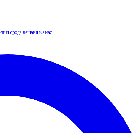
едия
Города вещания
О нас