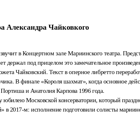
ра Александра Чайковкого
вучит в Концертном зале Мариинского театра. Предст
ет держал под прицелом это замечательное произведени
жета Чайковский. Текст в оперное либретто перерабо
зчика. В финале «Короля шахмат», когда основное дей
ортиша и Анатолия Карпова 1996 года.
у юбилею Московской консерватории, который праздно
й» в 2017-м: исполнение подготовили солисты марии