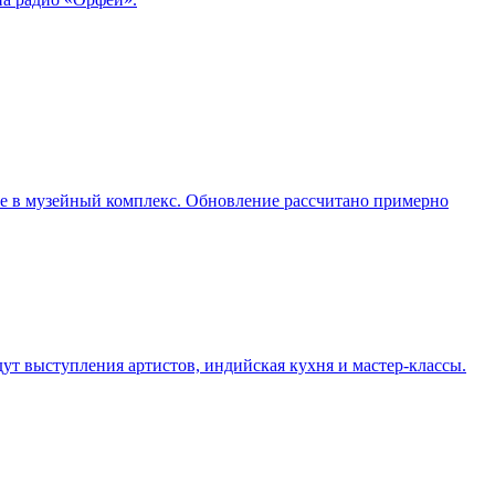
ие в музейный комплекс. Обновление рассчитано примерно
дут выступления артистов, индийская кухня и мастер-классы.