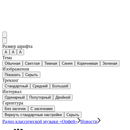
Размер шрифта
А
A
A
Тема
Обычная
Светлая
Темная
Синяя
Коричневая
Зеленая
Изображения
Показать
Скрыть
Трекинг
Стандартный
Средний
Большой
Интервал
Одинарный
Полуторный
Двойной
Гарнитура
Без засечек
С засечками
Вернуть стандартные настройки
Скрыть
Радио классической музыки «Орфей»
Новости