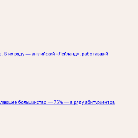
. В их ряду — английский «Лейланд», работавший
авляющее большинство — 75% — в ряду абитуриентов