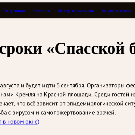
Программы
Новости
Интернет-каналы
Энциклопедия
 сроки «Спасской
 августа и будет идти 5 сентября. Организаторы фе
енами Кремля на Красной площади. Среди гостей н
ечает, что всё зависит от эпидемиологической си
ьба с вирусом и самопожертвование врачей.
 в новом окне)