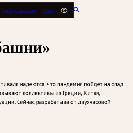
Города вещания
О нас
 башни»
стиваля надеются, что пандемия пойдёт на спад
азывают коллективы из Греции, Китая,
туации. Сейчас разрабатывают двухчасовой