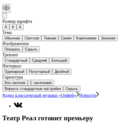
Размер шрифта
А
A
A
Тема
Обычная
Светлая
Темная
Синяя
Коричневая
Зеленая
Изображения
Показать
Скрыть
Трекинг
Стандартный
Средний
Большой
Интервал
Одинарный
Полуторный
Двойной
Гарнитура
Без засечек
С засечками
Вернуть стандартные настройки
Скрыть
Радио классической музыки «Орфей»
Новости
Театр Реал готовит премьеру