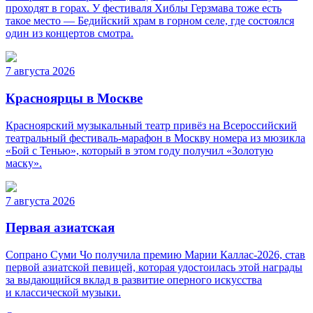
проходят в горах. У фестиваля Хиблы Герзмава тоже есть
такое место — Бедийский храм в горном селе, где состоялся
один из концертов смотра.
7 августа 2026
Красноярцы в Москве
Красноярский музыкальный театр привёз на Всероссийский
театральный фестиваль-марафон в Москву номера из мюзикла
«Бой с Тенью», который в этом году получил «Золотую
маску».
7 августа 2026
Первая азиатская
Сопрано Суми Чо получила премию Марии Каллас-2026, став
первой азиатской певицей, которая удостоилась этой награды
за выдающийся вклад в развитие оперного искусства
и классической музыки.