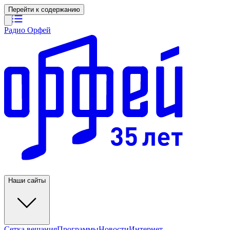
Перейти к содержанию
Радио Орфей
Наши сайты
Сетка вещания
Программы
Новости
Интернет-