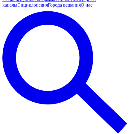
каналы
Энциклопедия
Города вещания
О нас