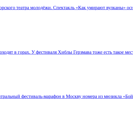
орского театра молодёжи. Спектакль «Как умирают вулканы» осн
ходят в горах. У фестиваля Хиблы Герзмава тоже есть такое мес
тральный фестиваль-марафон в Москву номера из мюзикла «Бой 