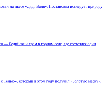
ован на пьесе «Дядя Ваня». Постановка исследует природу
то — Бедийский храм в горном селе, где состоялся один
с Тенью», который в этом году получил «Золотую маску».