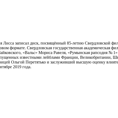
я Лисса записал диск, посвящённый 85-летию Свердловской фи
ровом формате. Свердловская государственная академическая фил
Чайковского, «Вальс» Мориса Равеля, «Румынская рапсодия № 1
 выпущенных известными лейблами Франции, Великобритании, Ш
евицей Ольгой Перетятько и заслуживший высшую оценку влият
тябре 2019 года.