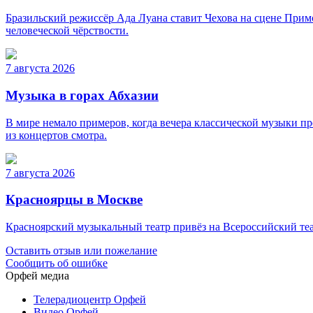
Бразильский режиссёр Ада Луана ставит Чехова на сцене Прим
человеческой чёрствости.
7 августа 2026
Музыка в горах Абхазии
В мире немало примеров, когда вечера классической музыки про
из концертов смотра.
7 августа 2026
Красноярцы в Москве
Красноярский музыкальный театр привёз на Всероссийский теа
Оставить отзыв или пожелание
Сообщить об ошибке
Орфей медиа
Телерадиоцентр Орфей
Видео Орфей