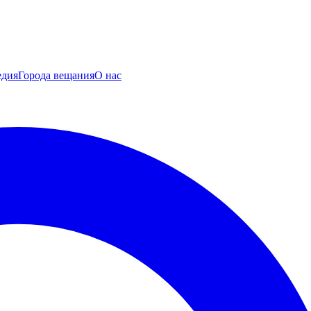
едия
Города вещания
О нас