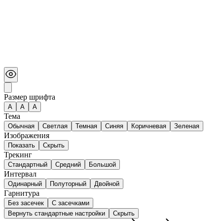
Размер шрифта
А
A
A
Тема
Обычная
Светлая
Темная
Синяя
Коричневая
Зеленая
Изображения
Показать
Скрыть
Трекинг
Стандартный
Средний
Большой
Интервал
Одинарный
Полуторный
Двойной
Гарнитура
Без засечек
С засечками
Вернуть стандартные настройки
Скрыть