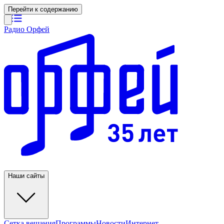
Перейти к содержанию
Радио Орфей
Наши сайты
Сетка вещания
Программы
Новости
Интернет-