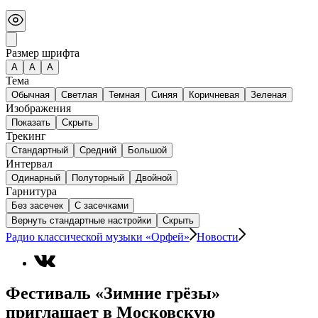
Размер шрифта
А
A
A
Тема
Обычная
Светлая
Темная
Синяя
Коричневая
Зеленая
Изображения
Показать
Скрыть
Трекинг
Стандартный
Средний
Большой
Интервал
Одинарный
Полуторный
Двойной
Гарнитура
Без засечек
С засечками
Вернуть стандартные настройки
Скрыть
Радио классической музыки «Орфей»
Новости
Фестиваль «Зимние грёзы»
приглашает в Московскую