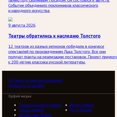
Гагино под Сергиевым Посадом. Он состоялся 8 августа.
Событие объединило поклонников классического
и народного искусства.
9 августа 2026
Театры обратились к наследию Толстого
12 театров из разных регионов победили в конкурсе
спектаклей по произведениям Льва Толстого. Все они
получат гранты на реализацию постановок. Проект приуроч
к 200-летию классика русской литературы.
Оставить отзыв или пожелание
Сообщить об ошибке
Орфей медиа
Телерадиоцентр Орфей
Видео Орфей
Афиша Орфей
Ноты Орфей
Коллективы Орфей