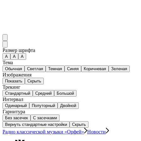
Размер шрифта
А
A
A
Тема
Обычная
Светлая
Темная
Синяя
Коричневая
Зеленая
Изображения
Показать
Скрыть
Трекинг
Стандартный
Средний
Большой
Интервал
Одинарный
Полуторный
Двойной
Гарнитура
Без засечек
С засечками
Вернуть стандартные настройки
Скрыть
Радио классической музыки «Орфей»
Новости