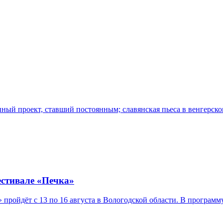
енный проект, ставший постоянным; славянская пьеса в венгерс
естивале «Печка»
ройдёт с 13 по 16 августа в Вологодской области. В программ