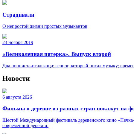
Страдивали
О непростой жизни простых музыкантов
23 ноября 2019
«Великолепная пятерка». Выпуск второй
Два пианиста-итальянца; герцог, который писал музыку; врем
Новости
6 августа 2026
Фильмы о деревне из разных стран покажут на ф
Шестой Международный фестиваль деревенского кино «Печка» п
современной деревни.