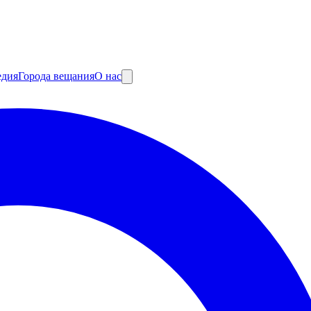
едия
Города вещания
О нас