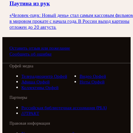
Паутина из рук
«Человек-паук: Новый день» стал самым кассовым фильмо
в мировом прокате с начала года. В России выход картины
отложен до 20 августа.
Оставить отзыв или пожелание
Сообщить об ошибке
Орфей медиа
Телерадиоцентр Орфей
Видео Орфей
Афиша Орфей
Ноты Орфей
Коллективы Орфей
Партнеры
Российская библиотечная ассоциация (РБА)
///ТРАКТ
Правовая информация