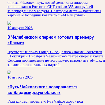
Фильм «Человек-паук: новый день» стал лидером
кинопроката в России и СНГ, собрав 355 млн рублей
за период с 6 по 9 августа. На втором месте — российская
картина «Последний богатырь с 244 млн рублей.
10 августа 2026
В Челябинском оперном готовят премьеру
«Лакме»
Премьерные показы оперы Лео Делиба «Лакме» состоятся
31 октября и 1 ноября в Челябинском театре оперы и балета.
Сегодня произведение нечасто можно встретить в афишах и
за сложности вокальных партий.
10 августа 2026
«Путь Чайковского» возвращается
во Владимирскую область
Гала-концерт проекта «Путь Чайковского» под